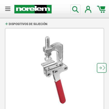
text.skipToContent
text.skipToNavigation
DISPOSITIVOS DE SUJECIÓN