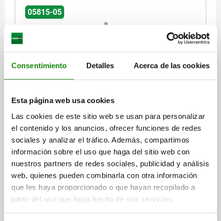
05815-05
Consentimiento
Detalles
Acerca de las cookies
SUJECIÓN POR TRACCIÓN, CON JAULA DE ACERO,
Esta página web usa cookies
F1=3000, ESTÁNDAR 1/2-13X2,5, ACERO INOXIDABLE
ACABADO NATURAL, COMP:PLÁSTICO ROJO
Las cookies de este sitio web se usan para personalizar
el contenido y los anuncios, ofrecer funciones de redes
MATERIAL DEL CUERPO DE BASE=ACERO INOXIDABLE
sociales y analizar el tráfico. Además, compartimos
ÁNGULO DE APERTURA DEL BRAZO DE SUJECIÓN=90°
información sobre el uso que haga del sitio web con
ÁNGULO DE APERTURA DE LA EMPUÑADURA=50°
nuestros partners de redes sociales, publicidad y análisis
FUERZA MANUAL FH N=200
FUERZA DE RETENCIÓN F1 N=3000
web, quienes pueden combinarla con otra información
FUERZA DE SUJECIÓN F3 N=1000
A=40
A1=25,4
A2=7,3
B=44
que les haya proporcionado o que hayan recopilado a
B1=30
B5=4
C=41,2
D=6,7
H=210
H1=153
LONGITUD=74,6
partir del uso que haya hecho de sus servicios.
L1=31,8
L2=14
M=1/2-13X2,5
Referencia:
05815-05-13000