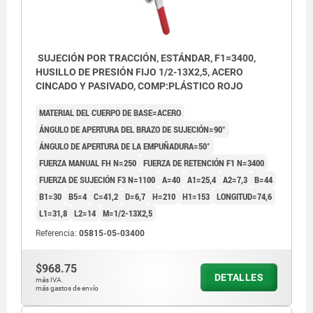
SUJECIÓN POR TRACCIÓN, ESTÁNDAR, F1=3400,
HUSILLO DE PRESIÓN FIJO 1/2-13X2,5, ACERO
CINCADO Y PASIVADO, COMP:PLÁSTICO ROJO
MATERIAL DEL CUERPO DE BASE=ACERO
ÁNGULO DE APERTURA DEL BRAZO DE SUJECIÓN=90°
ÁNGULO DE APERTURA DE LA EMPUÑADURA=50°
FUERZA MANUAL FH N=250
FUERZA DE RETENCIÓN F1 N=3400
FUERZA DE SUJECIÓN F3 N=1100
A=40
A1=25,4
A2=7,3
B=44
B1=30
B5=4
C=41,2
D=6,7
H=210
H1=153
LONGITUD=74,6
L1=31,8
L2=14
M=1/2-13X2,5
Referencia:
05815-05-03400
$968.75
DETALLES
más IVA.
más gastos de envío