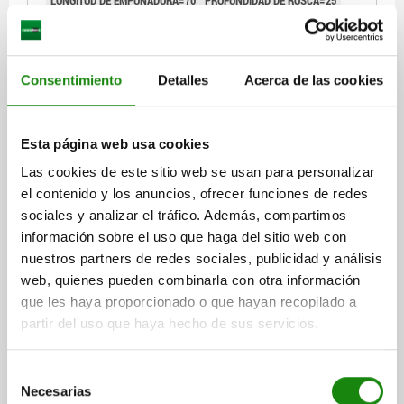
Referencia:
06252-100
$51.86
Consentimiento
Detalles
Acerca de las cookies
DETALLES
más IVA.
más gastos de envío
Esta página web usa cookies
06252
Las cookies de este sitio web se usan para personalizar
el contenido y los anuncios, ofrecer funciones de redes
sociales y analizar el tráfico. Además, compartimos
información sobre el uso que haga del sitio web con
nuestros partners de redes sociales, publicidad y análisis
web, quienes pueden combinarla con otra información
que les haya proporcionado o que hayan recopilado a
BOTÓN OVALADO FIJO D=M10, D1=35, DUROPLAST
PULIDO CON UN BRILLO INTEN
partir del uso que haya hecho de sus servicios.
ROSCA=M10
DIÁMETRO EXTERIOR=35
D2=22
Selección
LONGITUD DE EMPUÑADURA=85
PROFUNDIDAD DE ROSCA=25
Necesarias
de
Referencia:
06252-101