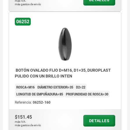
más IVA.
más gastos de envío
06252
BOTÓN OVALADO FIJO D=M16, D1=35, DUROPLAST
PULIDO CON UN BRILLO INTEN
ROSCA=M16
DIÁMETRO EXTERIOR=35
D2=22
LONGITUD DE EMPUÑADURA=85
PROFUNDIDAD DE ROSCA=30
Referencia:
06252-160
$151.45
DETALLES
más IVA.
más gastos de envío