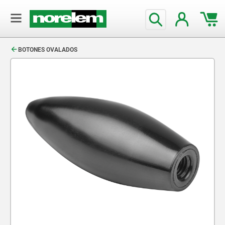
text.skipToContent
text.skipToNavigation
BOTONES OVALADOS