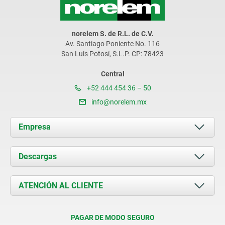
norelem S. de R.L. de C.V.
Av. Santiago Poniente No. 116
San Luis Potosí, S.L.P. CP: 78423
Central
+52 444 454 36 – 50
info@norelem.mx
Empresa
Acerca de nosotros
Descargas
Novedades
Documents
ATENCIÓN AL CLIENTE
Contacto
Condiciones de entrega
PAGAR DE MODO SEGURO