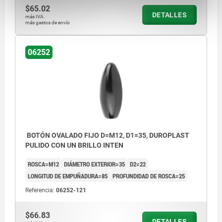
$65.02
DETALLES
más IVA.
más gastos de envío
06252
BOTÓN OVALADO FIJO D=M12, D1=35, DUROPLAST
PULIDO CON UN BRILLO INTEN
ROSCA=M12
DIÁMETRO EXTERIOR=35
D2=22
LONGITUD DE EMPUÑADURA=85
PROFUNDIDAD DE ROSCA=25
Referencia:
06252-121
$66.83
DETALLES