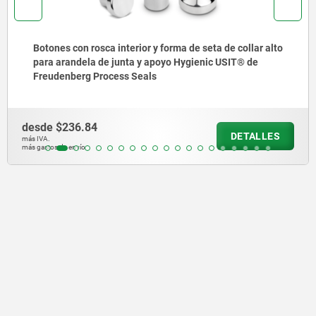
 seta de collar alto
Botones esféricos termoplásticos 
enic USIT® de
desde
$10.58
DETALLES
más IVA.
más gastos de envío