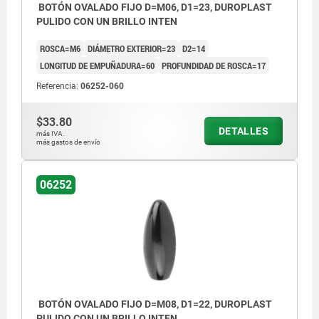
BOTÓN OVALADO FIJO D=M06, D1=23, DUROPLAST
PULIDO CON UN BRILLO INTEN
ROSCA=M6
DIÁMETRO EXTERIOR=23
D2=14
LONGITUD DE EMPUÑADURA=60
PROFUNDIDAD DE ROSCA=17
Referencia:
06252-060
$33.80
DETALLES
más IVA.
más gastos de envío
06252
BOTÓN OVALADO FIJO D=M08, D1=22, DUROPLAST
PULIDO CON UN BRILLO INTEN