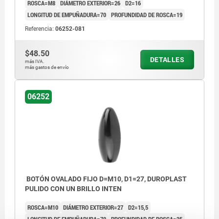
ROSCA=M8
DIÁMETRO EXTERIOR=26
D2=16
LONGITUD DE EMPUÑADURA=70
PROFUNDIDAD DE ROSCA=19
Referencia:
06252-081
$48.50
DETALLES
más IVA.
más gastos de envío
06252
BOTÓN OVALADO FIJO D=M10, D1=27, DUROPLAST
PULIDO CON UN BRILLO INTEN
ROSCA=M10
DIÁMETRO EXTERIOR=27
D2=15,5
LONGITUD DE EMPUÑADURA=70
PROFUNDIDAD DE ROSCA=25