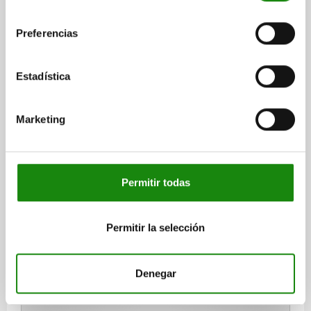
consentimiento
$66.83
Preferencias
DETALLES
más IVA.
más gastos de envío
Estadística
06252
Marketing
Permitir todas
BOTÓN OVALADO FIJO D=M12, D1=27, DUROPLAST
PULIDO CON UN BRILLO INTEN
Permitir la selección
ROSCA=M12
DIÁMETRO EXTERIOR=27
D2=15,5
LONGITUD DE EMPUÑADURA=70
PROFUNDIDAD DE ROSCA=25
Denegar
Referencia:
06252-120