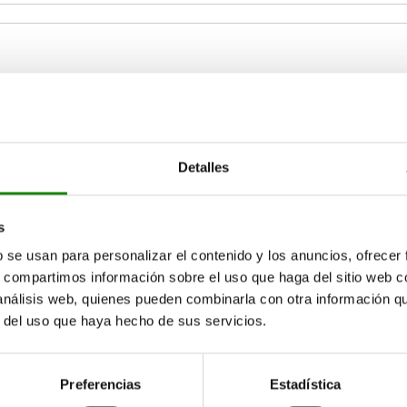
B
C
59
20
8
Detalles
AMPLIAR TABLA
89
25
10
s
15-17 días
ias veces al día a intervalos regulares.
17+ días
b se usan para personalizar el contenido y los anuncios, ofrecer
s, compartimos información sobre el uso que haga del sitio web 
 análisis web, quienes pueden combinarla con otra información q
r del uso que haya hecho de sus servicios.
A
B
C
SW
Preferencias
Estadística
59
20
8
7