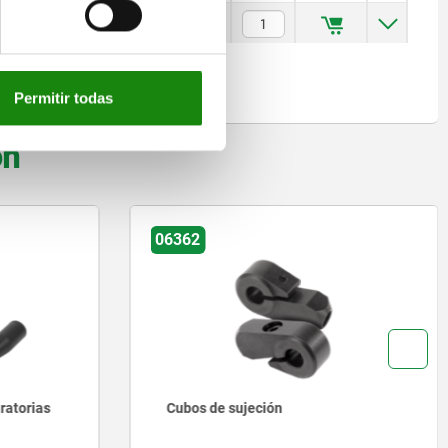
$411.52
Permitir todas
on
06290
Empuñaduras bombeadas, fijas
similares a DIN 39, de acero