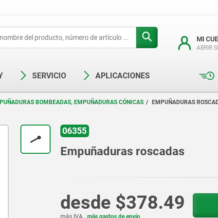
MI CU
ABRIR 
Y
SERVICIO
APLICACIONES
PUÑADURAS BOMBEADAS, EMPUÑADURAS CÓNICAS
EMPUÑADURAS ROSCA
06355
Empuñaduras roscadas
desde
$378.49
más IVA.
más gastos de envío