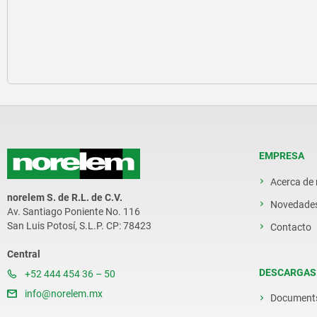
EMPRESA
Acerca de
norelem S. de R.L. de C.V.
Novedade
Av. Santiago Poniente No. 116
San Luis Potosí, S.L.P. CP: 78423
Contacto
Central
DESCARGAS
+52 444 454 36 – 50
info@norelem.mx
Document