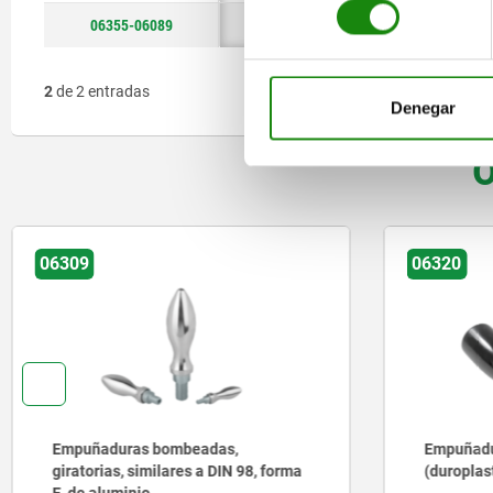
06355-06089
6
M6
2
de 2 entradas
Denegar
O
06320
06322
Empuñaduras cónicas de plástico
Empuñadur
(duroplast)