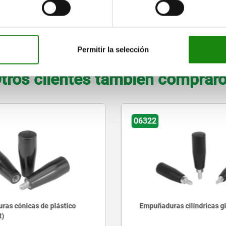
89
25
10
8
AMPLIAR TABLA
Permitir la selección
tros clientes también comprar
06362
as cilíndricas giratorias
Cubos de sujeción