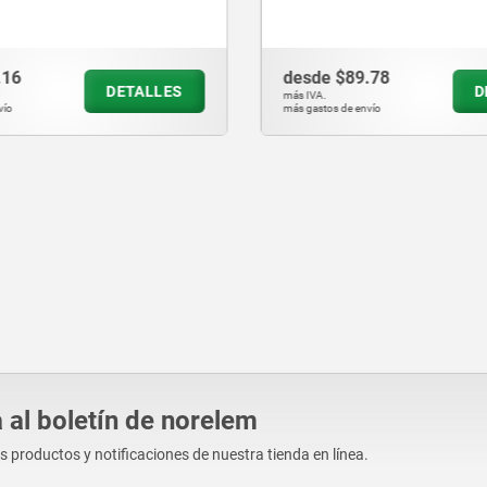
.78
desde
$376.94
DETALLES
D
más IVA.
vío
más gastos de envío
 al boletín de norelem
os productos y notificaciones de nuestra tienda en línea.