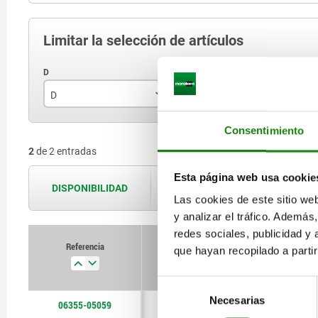
Limitar la selección de artículos
D
E
A
5
M5
Consentimiento
2
de 2 entradas
6
M6
Esta página web usa cookie
DISPONIBILIDAD
Las disponibilidades se actualizan var
Las cookies de este sitio we
y analizar el tráfico. Ademá
redes sociales, publicidad y
Referencia
que hayan recopilado a parti
D
E
Selección
Necesarias
de
06355-05059
5
M5
consentimiento