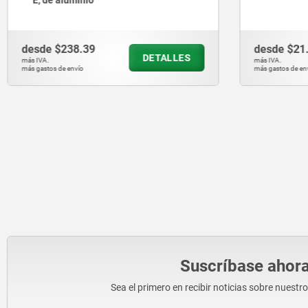
desde
$21.16
desde
$89
DETALLES
más IVA.
más IVA.
más gastos de envío
más gastos de en
Suscríbase ahora
Sea el primero en recibir noticias sobre nuestr