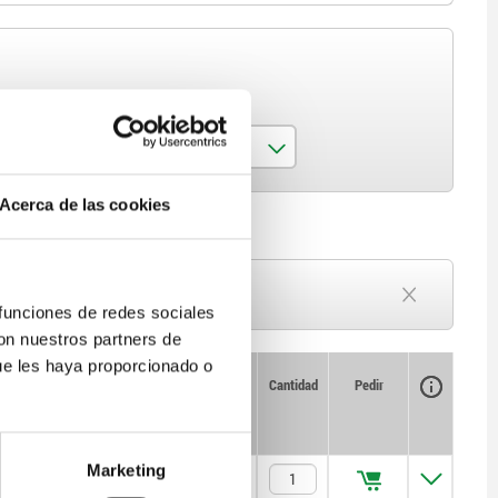
SW
7
Acerca de las cookies
8
Plazo de entrega a petición
Actualmente agotado
 funciones de redes sociales
con nuestros partners de
ue les haya proporcionado o
Disponibilidad
CAD
Cantidad
Pedir
Precio
Marketing
$378.49