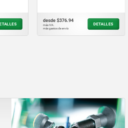
desde
$70.18
ETALLES
DETALLES
más IVA.
más gastos de envío