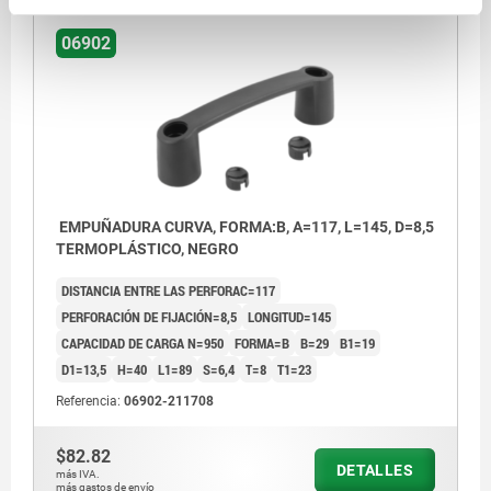
06902
EMPUÑADURA CURVA, FORMA:B, A=117, L=145, D=8,5
TERMOPLÁSTICO, NEGRO
DISTANCIA ENTRE LAS PERFORAC=117
PERFORACIÓN DE FIJACIÓN=8,5
LONGITUD=145
CAPACIDAD DE CARGA N=950
FORMA=B
B=29
B1=19
D1=13,5
H=40
L1=89
S=6,4
T=8
T1=23
Referencia:
06902-211708
$82.82
DETALLES
más IVA.
más gastos de envío