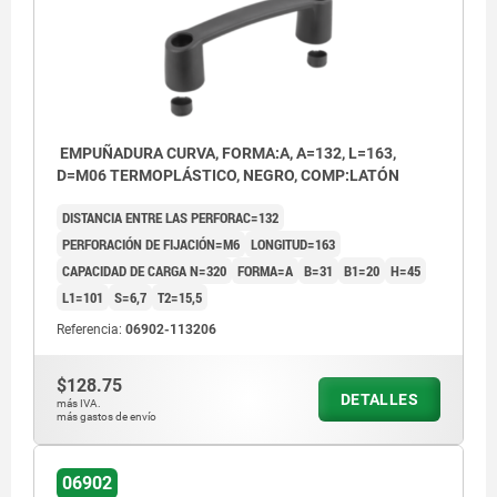
EMPUÑADURA CURVA, FORMA:A, A=132, L=163,
D=M06 TERMOPLÁSTICO, NEGRO, COMP:LATÓN
DISTANCIA ENTRE LAS PERFORAC=132
PERFORACIÓN DE FIJACIÓN=M6
LONGITUD=163
CAPACIDAD DE CARGA N=320
FORMA=A
B=31
B1=20
H=45
L1=101
S=6,7
T2=15,5
Referencia:
06902-113206
$128.75
DETALLES
más IVA.
más gastos de envío
06902