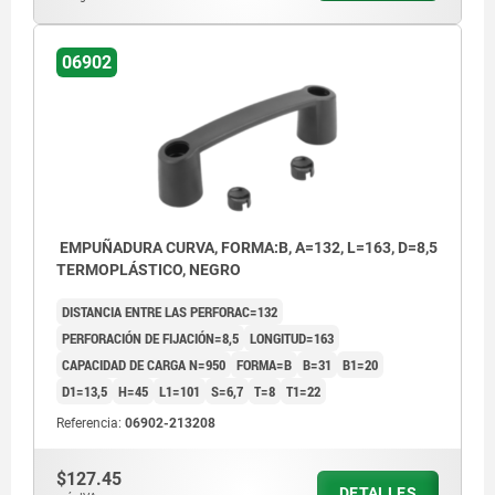
06902
EMPUÑADURA CURVA, FORMA:B, A=132, L=163, D=8,5
TERMOPLÁSTICO, NEGRO
DISTANCIA ENTRE LAS PERFORAC=132
PERFORACIÓN DE FIJACIÓN=8,5
LONGITUD=163
CAPACIDAD DE CARGA N=950
FORMA=B
B=31
B1=20
D1=13,5
H=45
L1=101
S=6,7
T=8
T1=22
Referencia:
06902-213208
$127.45
DETALLES