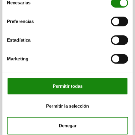
Necesarias
de
06902
consentimiento
Preferencias
Estadística
EMPUÑADURA CURVA, FORMA:B, A=93,5, L=119,5,
Marketing
D=6,8 TERMOPLÁSTICO, NEGRO
DISTANCIA ENTRE LAS PERFORAC=93,5
PERFORACIÓN DE FIJACIÓN=6,8
LONGITUD=119,5
Permitir todas
CAPACIDAD DE CARGA N=500
FORMA=B
B=26
B1=17
D1=12
H=35
L1=67,5
S=5,8
T=4,5
T1=19
Referencia:
06902-209406
Permitir la selección
$69.66
DETALLES
Denegar
más IVA.
más gastos de envío