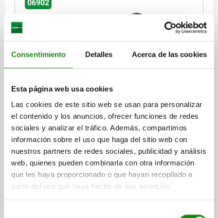
06902
Consentimiento
Detalles
Acerca de las cookies
EMPUÑADURA CURVA, FORMA:A, A=179, L=213,
Esta página web usa cookies
D=M10 TERMOPLÁSTICO, NEGRO, COMP:LATÓN
Las cookies de este sitio web se usan para personalizar
DISTANCIA ENTRE LAS PERFORAC=179
el contenido y los anuncios, ofrecer funciones de redes
PERFORACIÓN DE FIJACIÓN=M10
LONGITUD=213
sociales y analizar el tráfico. Además, compartimos
CAPACIDAD DE CARGA N=1200
FORMA=A
B=35
B1=22
H=50
información sobre el uso que haga del sitio web con
L1=145
S=7,1
T2=22
nuestros partners de redes sociales, publicidad y análisis
Referencia:
06902-117910
web, quienes pueden combinarla con otra información
que les haya proporcionado o que hayan recopilado a
$180.60
partir del uso que haya hecho de sus servicios.
DETALLES
más IVA.
más gastos de envío
Selección