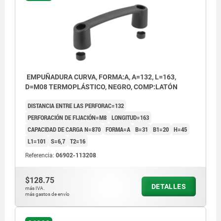
EMPUÑADURA CURVA, FORMA:A, A=132, L=163,
D=M08 TERMOPLÁSTICO, NEGRO, COMP:LATÓN
DISTANCIA ENTRE LAS PERFORAC=132
PERFORACIÓN DE FIJACIÓN=M8
LONGITUD=163
CAPACIDAD DE CARGA N=870
FORMA=A
B=31
B1=20
H=45
L1=101
S=6,7
T2=16
Referencia:
06902-113208
$128.75
DETALLES
más IVA.
más gastos de envío