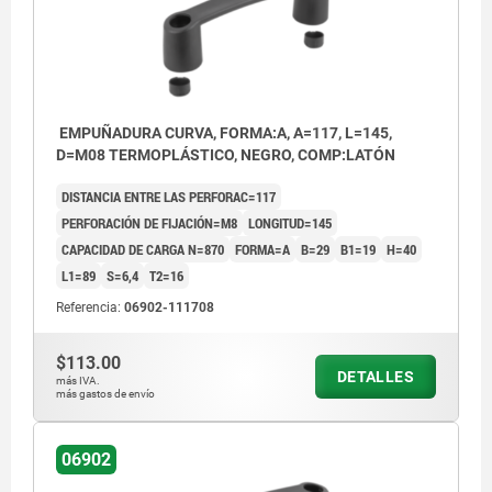
EMPUÑADURA CURVA, FORMA:A, A=117, L=145,
D=M08 TERMOPLÁSTICO, NEGRO, COMP:LATÓN
DISTANCIA ENTRE LAS PERFORAC=117
PERFORACIÓN DE FIJACIÓN=M8
LONGITUD=145
CAPACIDAD DE CARGA N=870
FORMA=A
B=29
B1=19
H=40
L1=89
S=6,4
T2=16
Referencia:
06902-111708
$113.00
DETALLES
más IVA.
más gastos de envío
06902