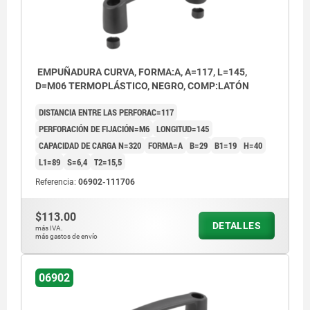
EMPUÑADURA CURVA, FORMA:A, A=117, L=145,
D=M06 TERMOPLÁSTICO, NEGRO, COMP:LATÓN
DISTANCIA ENTRE LAS PERFORAC=117
PERFORACIÓN DE FIJACIÓN=M6
LONGITUD=145
CAPACIDAD DE CARGA N=320
FORMA=A
B=29
B1=19
H=40
L1=89
S=6,4
T2=15,5
Referencia:
06902-111706
$113.00
DETALLES
más IVA.
más gastos de envío
06902