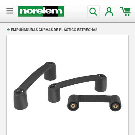
text.skipToContent
text.skipToNavigation
EMPUÑADURAS CURVAS DE PLÁSTICO ESTRECHAS