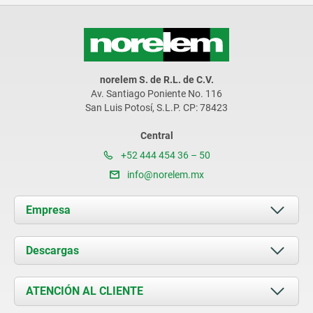
norelem S. de R.L. de C.V.
Av. Santiago Poniente No. 116
San Luis Potosí, S.L.P. CP: 78423
Central
+52 444 454 36 – 50
info@norelem.mx
Empresa
Acerca de nosotros
Descargas
Novedades
Documents
ATENCIÓN AL CLIENTE
Contacto