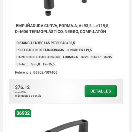
EMPUÑADURA CURVA, FORMA:A, A=93,5, L=119,5,
D=M06 TERMOPLÁSTICO, NEGRO, COMP:LATÓN
DISTANCIA ENTRE LAS PERFORAC=93,5
PERFORACIÓN DE FIJACIÓN=M6
LONGITUD=119,5
CAPACIDAD DE CARGA N=320
FORMA=A
B=26
B1=17
H=35
L1=67,5
S=5,8
T2=15,5
Referencia:
06902-109406
$76.12
DETALLES
más IVA.
más gastos de envío
06902