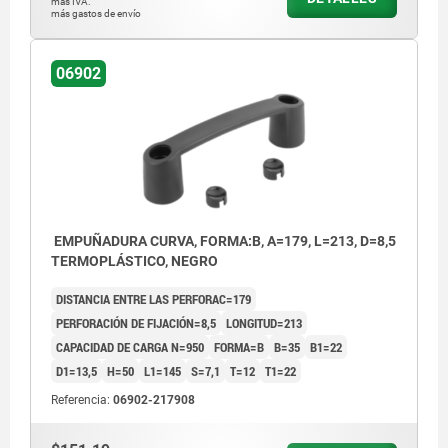
más IVA.
más gastos de envío
06902
EMPUÑADURA CURVA, FORMA:B, A=179, L=213, D=8,5
TERMOPLÁSTICO, NEGRO
DISTANCIA ENTRE LAS PERFORAC=179
PERFORACIÓN DE FIJACIÓN=8,5
LONGITUD=213
CAPACIDAD DE CARGA N=950
FORMA=B
B=35
B1=22
D1=13,5
H=50
L1=145
S=7,1
T=12
T1=22
Referencia:
06902-217908