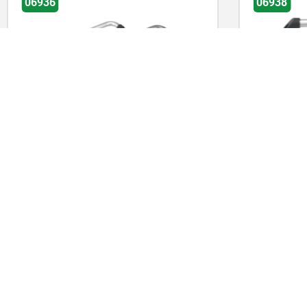
06936
06938
Empuñaduras de tubo de aluminio,
Empuñadur
acodadas 90° con puntas de
acero ino
empuñadura de plástico
empuñadur
inclinació
desde
$1,080.25
desde
$48
DETALLES
más IVA.
más IVA.
más gastos de envío
más gastos de en