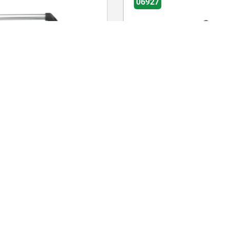
06927
as de tubo de aluminio o
Empuñaduras de tubo de a
xidable con punta de
con puntas de empuñadura
a de plástico e
plástico, perfil oval 35x25
n por los dos lados
montaje por atrás
0.40
desde
$683.96
DETALLES
D
más IVA.
vío
más gastos de envío