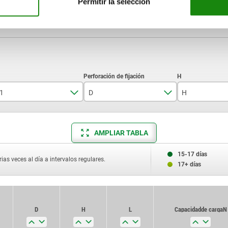
Permitir la selección
1
D
H
30X1,5
M6
60
AMPLIAR TABLA
15-17 días
ias veces al día a intervalos regulares.
17+ días
D
H
L
Capacidad de carga N