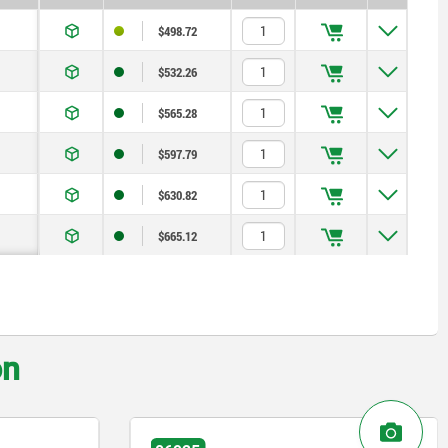
$498.72
$532.26
$565.28
$597.79
$630.82
$665.12
on