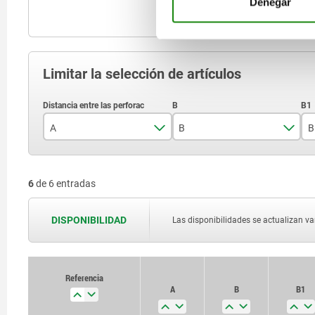
Denegar
Limitar la selección de artículos
A
B
B
150
37
6
de 6 entradas
200
250
DISPONIBILIDAD
Las disponibilidades se actualizan var
300
350
Referencia
A
B
B1
400