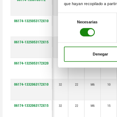
que hayan recopilado a parti
Selección
06174-1325053172X10
25
18
M5
10
Necesarias
de
consentimiento
06174-1325053172X15
25
18
M5
15
Denegar
06174-1325053172X20
25
18
M5
20
06174-1332063172X10
32
22
M6
10
06174-1332063172X15
32
22
M6
15