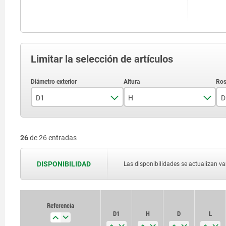
Limitar la selección de artículos
D1
H
D
25
18
26
de 26 entradas
32
22
40
26
DISPONIBILIDAD
Las disponibilidades se actualizan var
50
32
Referencia
D1
H
D
L