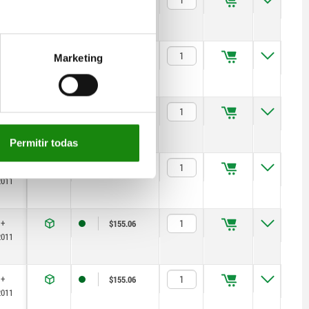
2011
 +
$142.93
Marketing
2011
 +
$142.93
2011
Permitir todas
 +
$142.93
2011
 +
$155.06
2011
 +
$155.06
2011