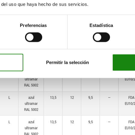
r del uso que haya hecho de sus servicios.
ultramar
EU10/
RAL 5002
L
azul
10
9
7
—
FDA
Preferencias
Estadística
ultramar
EU10/
RAL 5002
L
azul
10
9
7
—
FDA
ultramar
EU10/
RAL 5002
Permitir la selección
L
azul
10
9
7
—
FDA
ultramar
EU10/
RAL 5002
L
azul
13,5
12
9,5
—
FDA
ultramar
EU10/
RAL 5002
L
azul
13,5
12
9,5
—
FDA
ultramar
EU10/
RAL 5002