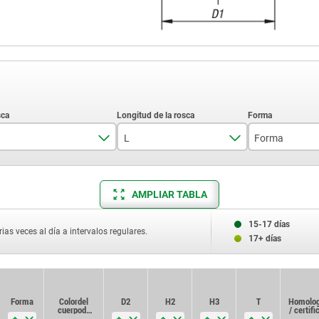
L
Forma
M5
10
K
AMPLIAR TABLA
M6
15
L
M8
20
15-17 días
ias veces al día a intervalos regulares.
17+ días
M10
25
30
Forma
Color del
D2
H2
H3
T
Homolog
40
cuerpo de
/ certifi
base