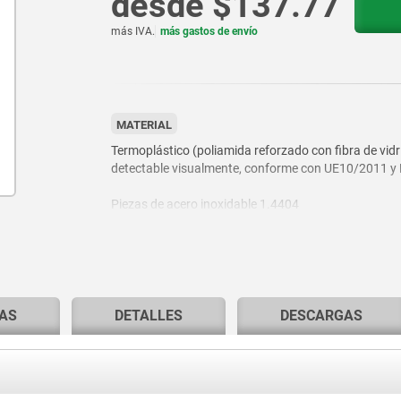
desde
$137.77
más IVA.
más gastos de envío
MATERIAL
Termoplástico (poliamida reforzado con fibra de vidri
detectable visualmente, conforme con UE10/2011 y
Piezas de acero inoxidable 1.4404
AS
DETALLES
DESCARGAS