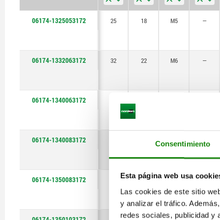
06174-1325053172
25
18
M5
—
06174-1332063172
32
22
M6
—
06174-1340063172
40
26
M6
—
06174-1340083172
40
26
M8
—
Consentimiento
Esta página web usa cookie
06174-1350083172
50
32
M8
—
Las cookies de este sitio we
y analizar el tráfico. Ademá
redes sociales, publicidad y
06174-1350103172
50
32
M10
—