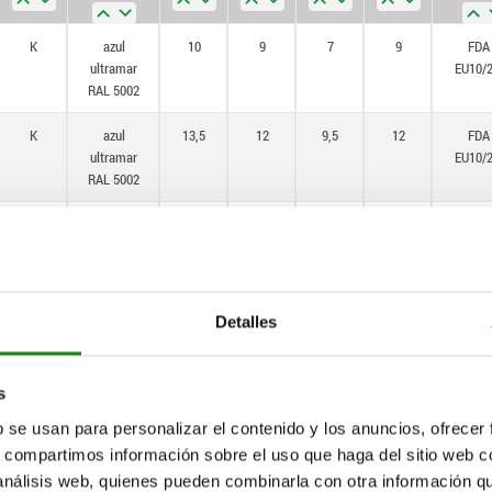
50
K
azul
10
9
7
9
FDA
ultramar
EU10/
60
RAL 5002
K
azul
13,5
12
9,5
12
FDA
ultramar
EU10/
RAL 5002
K
azul
13,5
14
10
12
FDA
ultramar
EU10/
RAL 5002
K
azul
13,5
14
10
12
FDA
Detalles
ultramar
EU10/
RAL 5002
s
K
azul
19
18
12
17
FDA
ultramar
EU10/
b se usan para personalizar el contenido y los anuncios, ofrecer
RAL 5002
s, compartimos información sobre el uso que haga del sitio web 
 análisis web, quienes pueden combinarla con otra información q
K
azul
19
18
12
17
FDA