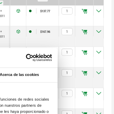
 +
$137.77
2011
 +
$167.96
2011
 +
$209.76
2011
 +
$209.76
Acerca de las cookies
2011
 +
$284.32
2011
 funciones de redes sociales
con nuestros partners de
ue les haya proporcionado o
 +
$284.32