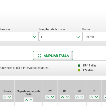
L
Forma
15
A
AMPLIAR TABLA
20
B
6
25
C
15-17 días
ias veces al día a intervalos regulares.
8
17+ días
30
D
10
40
E
12
Forma
Superficie cuerpo de
D2
D6
H3
T
50
L
base
16