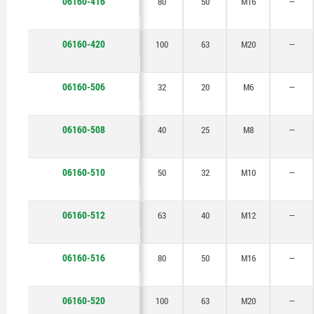
06160-416
80
50
M16
—
06160-420
100
63
M20
—
06160-506
32
20
M6
—
06160-508
40
25
M8
—
06160-510
50
32
M10
—
06160-512
63
40
M12
—
06160-516
80
50
M16
—
06160-520
100
63
M20
—