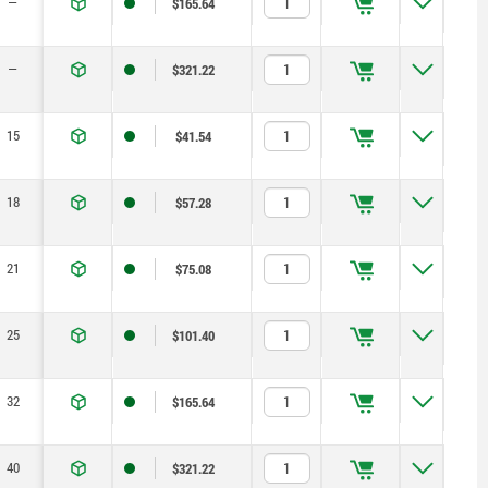
—
$165.64
—
$321.22
15
$41.54
18
$57.28
21
$75.08
25
$101.40
32
$165.64
40
$321.22