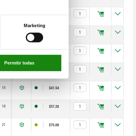
—
$75.08
Marketing
—
$101.40
—
$165.64
Permitir todas
—
$321.22
15
$41.54
18
$57.28
21
$75.08