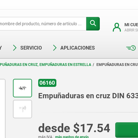
MI CU
ABRIR 
Y
SERVICIO
APLICACIONES
PUÑADURAS EN CRUZ, EMPUÑADURAS EN ESTRELLA
EMPUÑADURAS EN CRUZ 
06160
Empuñaduras en cruz DIN 6335
desde
$17.54
más IVA.
más gastos de envío