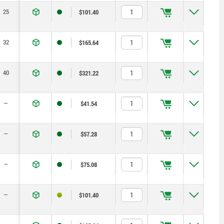
25
$101.40
32
$165.64
40
$321.22
—
$41.54
—
$57.28
—
$75.08
—
$101.40