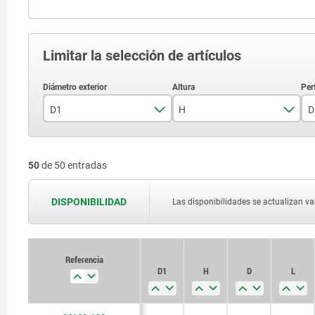
Limitar la selección de artículos
D1
H
D
32
50
de 50 entradas
40
20
50
DISPONIBILIDAD
Las disponibilidades se actualizan var
21
63
25
80
Referencia
26
D1
H
D
L
100
32