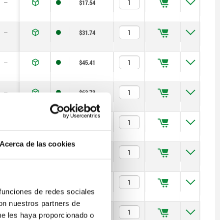
—
$17.54
—
$31.74
—
$45.41
—
$63.73
—
$116.36
Acerca de las cookies
—
$226.27
—
$41.54
 funciones de redes sociales
con nuestros partners de
—
$57.28
ue les haya proporcionado o