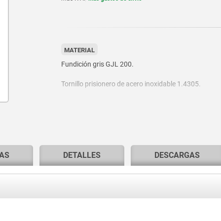
MATERIAL
Fundición gris GJL 200.
Tornillo prisionero de acero inoxidable 1.4305.
Pasador transversal de acero inoxidable 1.4310.
AS
DETALLES
DESCARGAS