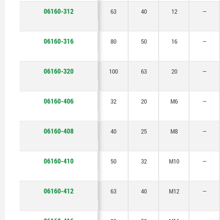
06160-312
63
40
12
—
06160-316
80
50
16
—
06160-320
100
63
20
—
06160-406
32
20
M6
—
06160-408
40
25
M8
—
06160-410
50
32
M10
—
06160-412
63
40
M12
—