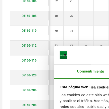
06160-106
32
21
—
—
34
40
06160-108
40
26
—
—
42
06160-110
50
50
34
—
—
52
06160-112
63
42
—
—
63
65
06160-116
80
52
—
—
Consentimiento
06160-120
100
65
—
—
Esta página web usa cookie
06160-206
32
20
6
—
Las cookies de este sitio we
y analizar el tráfico. Ademá
06160-208
40
25
8
—
redes sociales, publicidad y