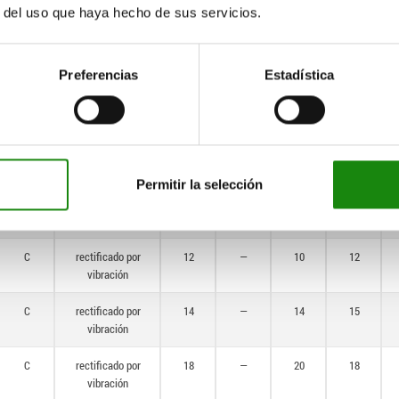
vibración
r del uso que haya hecho de sus servicios.
B
rectificado por
18
—
20
—
vibración
Preferencias
Estadística
B
rectificado por
20
—
25
—
vibración
B
rectificado por
25
—
30
—
vibración
Permitir la selección
B
rectificado por
32
—
38
—
vibración
C
rectificado por
12
—
10
12
vibración
C
rectificado por
14
—
14
15
vibración
C
rectificado por
18
—
20
18
vibración