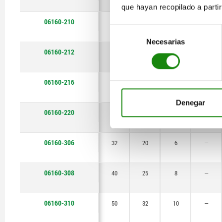
que hayan recopilado a parti
06160-210
50
32
10
—
Selección
Necesarias
de
06160-212
63
40
12
—
consentimiento
06160-216
80
50
16
—
Denegar
06160-220
100
63
20
—
06160-306
32
20
6
—
06160-308
40
25
8
—
06160-310
50
32
10
—