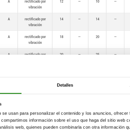
A
rectificado por
12
—
10
—
20
vibración
M6
A
rectificado por
14
—
14
—
M8
vibración
M10
A
rectificado por
18
—
20
—
vibración
M12
A
rectificado por
20
—
25
—
M16
vibración
M20
A
rectificado por
25
—
30
—
vibración
Detalles
A
rectificado por
32
—
38
—
vibración
s
B
rectificado por
12
—
10
—
b se usan para personalizar el contenido y los anuncios, ofrecer
vibración
s, compartimos información sobre el uso que haga del sitio web 
B
rectificado por
14
—
14
—
 análisis web, quienes pueden combinarla con otra información q