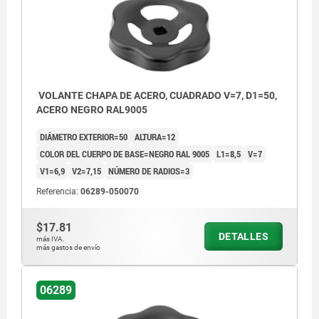
VOLANTE CHAPA DE ACERO, CUADRADO V=7, D1=50,
ACERO NEGRO RAL9005
DIÁMETRO EXTERIOR=50
ALTURA=12
COLOR DEL CUERPO DE BASE=NEGRO RAL 9005
L1=8,5
V=7
V1=6,9
V2=7,15
NÚMERO DE RADIOS=3
Referencia:
06289-050070
$17.81
DETALLES
más IVA.
más gastos de envío
06289