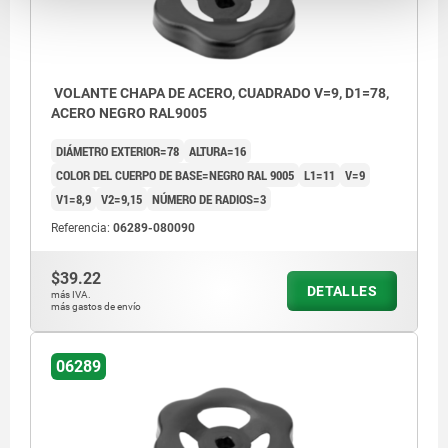
VOLANTE CHAPA DE ACERO, CUADRADO V=9, D1=78,
ACERO NEGRO RAL9005
DIÁMETRO EXTERIOR=78
ALTURA=16
COLOR DEL CUERPO DE BASE=NEGRO RAL 9005
L1=11
V=9
V1=8,9
V2=9,15
NÚMERO DE RADIOS=3
Referencia:
06289-080090
$39.22
DETALLES
más IVA.
más gastos de envío
06289