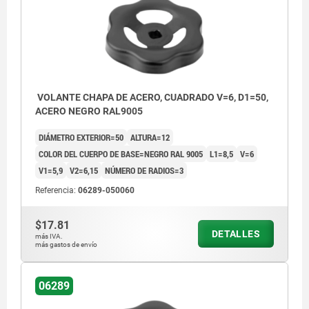
VOLANTE CHAPA DE ACERO, CUADRADO V=6, D1=50,
ACERO NEGRO RAL9005
DIÁMETRO EXTERIOR=50
ALTURA=12
COLOR DEL CUERPO DE BASE=NEGRO RAL 9005
L1=8,5
V=6
V1=5,9
V2=6,15
NÚMERO DE RADIOS=3
Referencia:
06289-050060
$17.81
DETALLES
más IVA.
más gastos de envío
1) Cuadrado en árbol
06289