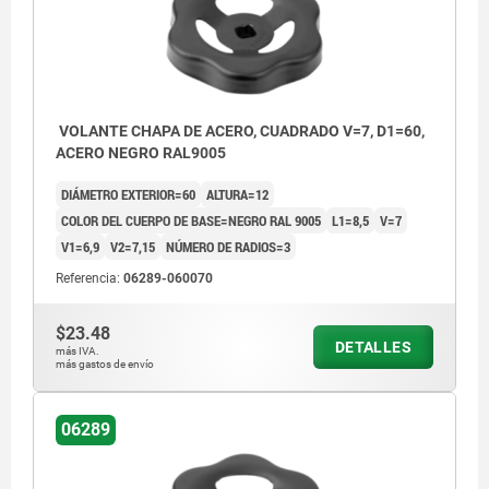
VOLANTE CHAPA DE ACERO, CUADRADO V=7, D1=60,
ACERO NEGRO RAL9005
DIÁMETRO EXTERIOR=60
ALTURA=12
COLOR DEL CUERPO DE BASE=NEGRO RAL 9005
L1=8,5
V=7
V1=6,9
V2=7,15
NÚMERO DE RADIOS=3
Referencia:
06289-060070
$23.48
DETALLES
más IVA.
más gastos de envío
06289