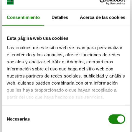
Consentimiento
Detalles
Acerca de las cookies
VOLANTE CHAPA DE ACERO, CUADRADO V=8, D1=69,
ACERO NEGRO RAL9005
Esta página web usa cookies
Las cookies de este sitio web se usan para personalizar
DIÁMETRO EXTERIOR=69
ALTURA=15
el contenido y los anuncios, ofrecer funciones de redes
COLOR DEL CUERPO DE BASE=NEGRO RAL 9005
L1=10
V=8
sociales y analizar el tráfico. Además, compartimos
V1=7,9
V2=8,15
NÚMERO DE RADIOS=3
información sobre el uso que haga del sitio web con
Referencia:
06289-070080
nuestros partners de redes sociales, publicidad y análisis
web, quienes pueden combinarla con otra información
$32.77
DETALLES
que les haya proporcionado o que hayan recopilado a
más IVA.
más gastos de envío
partir del uso que haya hecho de sus servicios.
06289
Selección
Necesarias
de
consentimiento