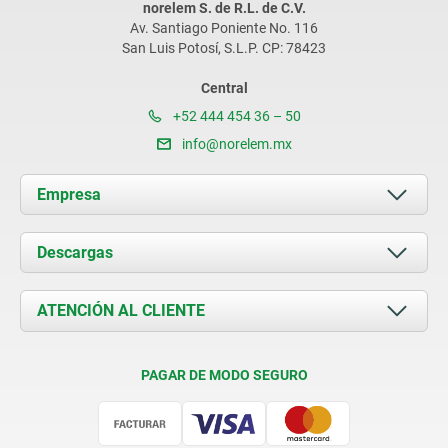
norelem S. de R.L. de C.V.
Av. Santiago Poniente No. 116
San Luis Potosí, S.L.P. CP: 78423
Central
+52 444 454 36 – 50
info@norelem.mx
Empresa
Acerca de nosotros
Descargas
Novedades
Documents
ATENCIÓN AL CLIENTE
Contacto
Condiciones de entrega
PAGAR DE MODO SEGURO
Certificación