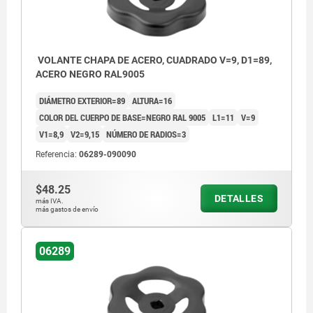
VOLANTE CHAPA DE ACERO, CUADRADO V=9, D1=89,
ACERO NEGRO RAL9005
DIÁMETRO EXTERIOR=89
ALTURA=16
COLOR DEL CUERPO DE BASE=NEGRO RAL 9005
L1=11
V=9
V1=8,9
V2=9,15
NÚMERO DE RADIOS=3
Referencia:
06289-090090
$48.25
DETALLES
más IVA.
más gastos de envío
06289