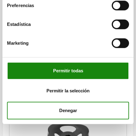
Preferencias
Estadística
VOLANTE CHAPA DE ACERO, CUADRADO V=8, D1=78,
ACERO NEGRO RAL9005
Marketing
DIÁMETRO EXTERIOR=78
ALTURA=16
COLOR DEL CUERPO DE BASE=NEGRO RAL 9005
L1=11
V=8
V1=7,9
V2=8,15
NÚMERO DE RADIOS=3
Permitir todas
Referencia:
06289-080080
$39.22
Permitir la selección
DETALLES
más IVA.
más gastos de envío
Denegar
06289