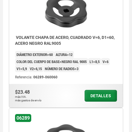
VOLANTE CHAPA DE ACERO, CUADRADO V=6, D1=60,
ACERO NEGRO RAL9005
DIÁMETRO EXTERIOR=60
ALTURA=12
COLOR DEL CUERPO DE BASE=NEGRO RAL 9005
L1=8,5
V=6
V1=5,9
V2=6,15
NÚMERO DE RADIOS=3
Referencia:
06289-060060
$23.48
DETALLES
más IVA.
más gastos de envío
06289