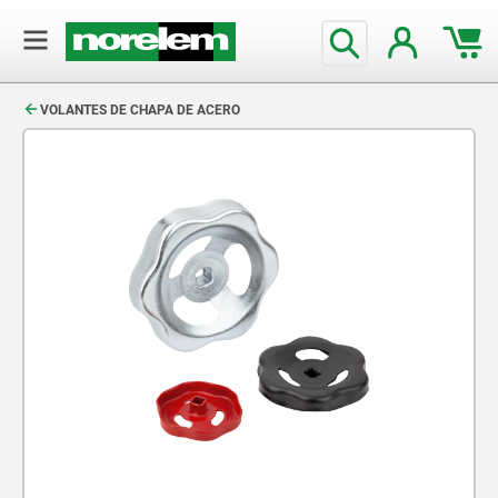
text.skipToContent
text.skipToNavigation
VOLANTES DE CHAPA DE ACERO