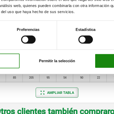
 análisis web, quienes pueden combinarla con otra información q
r del uso que haya hecho de sus servicios.
38
105
50
18
46
13
38
105
50
18
46
13
Preferencias
Estadística
38
105
50
20
46
13
50
131
61
30
57
16
58
153
68
30
70
19
Permitir la selección
75
165
80
35
65
20
85
205
95
54
90
22
AMPLIAR TABLA
tros clientes también comprar