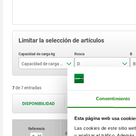
Limitar la selección de artículos
Capacidad de carga kg
D
B
300
M10
7
de 7 entradas
500
M12
Consentimiento
1120
M16
DISPONIBILIDAD
Las disponibilidades se actualizan var
2000
M20
Esta página web usa cookie
3150
M24
Las cookies de este sitio we
Referencia
Capacidad de carga kg
D
B
y analizar el tráfico. Ademá