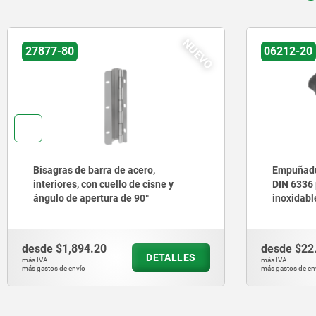
NUEVO
27877-80
06212-20
Bisagras de barra de acero,
Empuñadur
interiores, con cuello de cisne y
DIN 6336 
ángulo de apertura de 90°
inoxidabl
desde
$1,894.20
desde
$22
DETALLES
más IVA.
más IVA.
más gastos de envío
más gastos de en