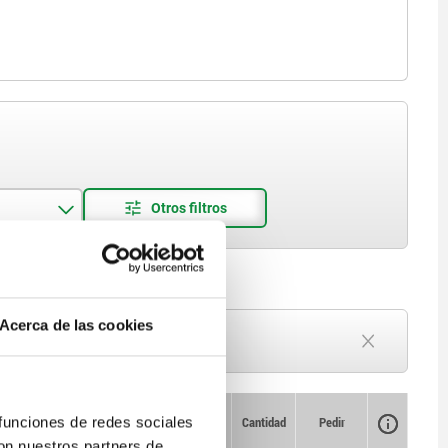
Acerca de las cookies
Plazo de entrega a petición
Actualmente agotado
Disponibilidad
CAD
Cantidad
Pedir
 funciones de redes sociales
SW
Precio
con nuestros partners de