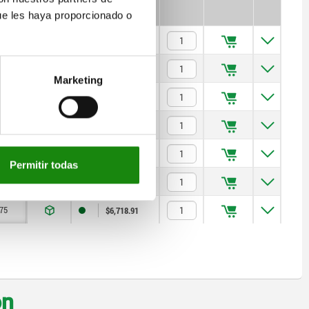
ue les haya proporcionado o
30
$2,145.44
30
$2,222.03
Marketing
30
$2,306.99
40
$2,428.30
48
$3,086.80
Permitir todas
65
$4,056.95
75
$6,718.91
on