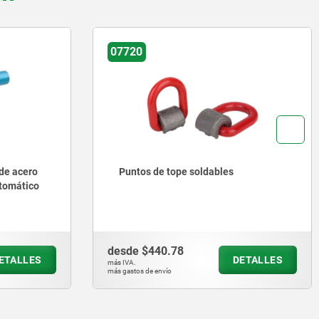
07720
 de acero
Puntos de tope soldables
utomático
desde
$440.78
ETALLES
DETALLES
más IVA.
más gastos de envío