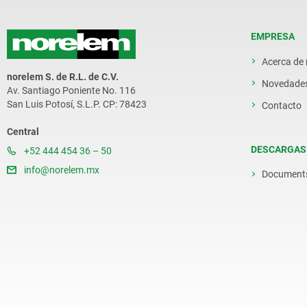
EMPRESA
Acerca de
norelem S. de R.L. de C.V.
Novedade
Av. Santiago Poniente No. 116
San Luis Potosí, S.L.P. CP: 78423
Contacto
Central
DESCARGAS
+52 444 454 36 – 50
info@norelem.mx
Document