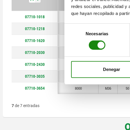
5300
M30
redes sociales, publicidad y
8000
M36
que hayan recopilado a parti
07710-1018
300
M10
30
Selección
07710-1218
500
M12
30
Necesarias
de
07710-1620
1120
M16
30
consentimiento
07710-2030
2000
M20
34
07710-2430
3150
M24
40
Denegar
07710-3035
5300
M30
40
07710-3654
8000
M36
50
7
de 7 entradas
O