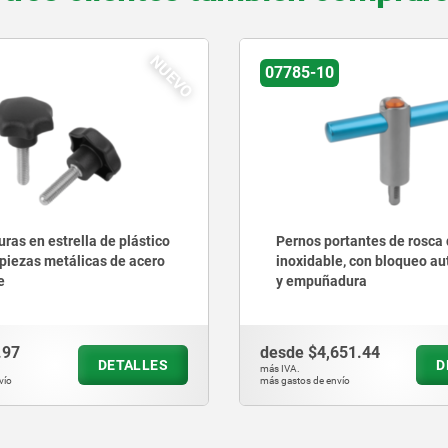
NUEVO
07785-10
as en estrella de plástico
Pernos portantes de rosca
piezas metálicas de acero
inoxidable, con bloqueo a
e
y empuñadura
.97
desde
$4,651.44
DETALLES
D
más IVA.
vío
más gastos de envío