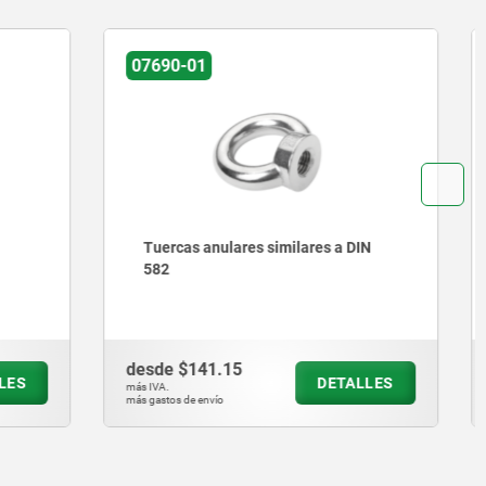
07680-01
 a DIN
Tornillos anulares similares a DIN
580
desde
$151.22
ETALLES
DETALLES
más IVA.
más gastos de envío