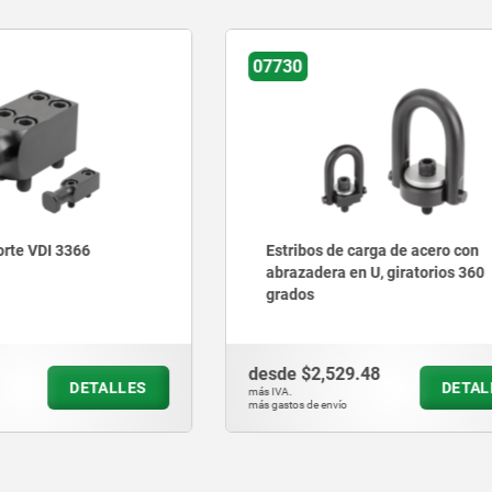
07690-01
de carga de acero con
Tuercas anulares similares
a en U, giratorios 360
582
529.48
desde
$141.15
DETALLES
D
más IVA.
vío
más gastos de envío