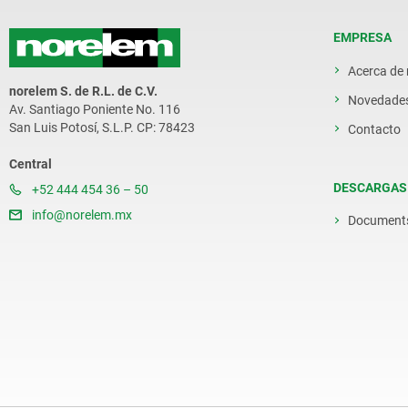
EMPRESA
Acerca de
norelem S. de R.L. de C.V.
Novedade
Av. Santiago Poniente No. 116
San Luis Potosí, S.L.P. CP: 78423
Contacto
Central
DESCARGAS
+52 444 454 36 – 50
info@norelem.mx
Document