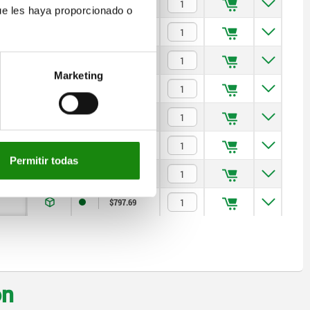
$72.11
ue les haya proporcionado o
$96.15
$103.97
Marketing
$140.31
$232.83
$402.21
Permitir todas
$565.99
$797.69
on