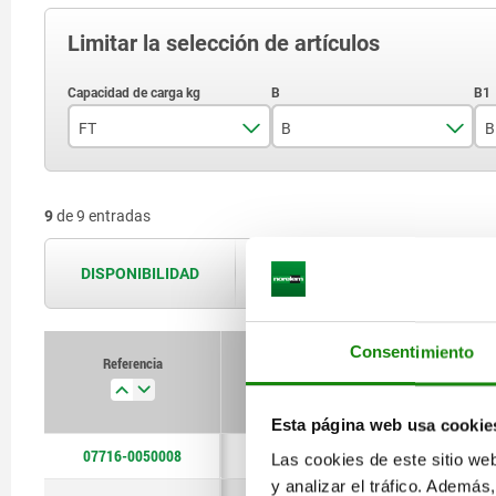
Limitar la selección de artículos
FT
B
B
500
12
9
de 9 entradas
750
13,5
1000
16,8
DISPONIBILIDAD
Las disponibilidades se actualizan var
1500
19
2000
20,6
Consentimiento
Referencia
FT
B
B1
3250
27
Esta página web usa cookie
4750
31,8
07716-0050008
500
12
26
Las cookies de este sitio we
6500
36,6
y analizar el tráfico. Ademá