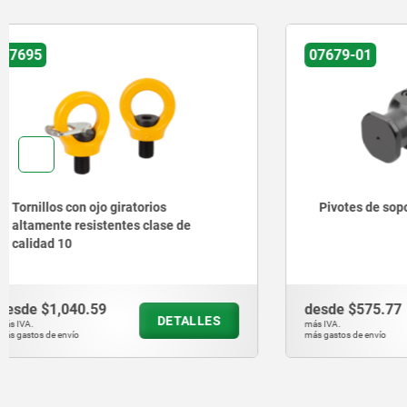
07679-01
07730
Pivotes de soporte VDI 3366
Estribos 
abrazader
grados
desde
$575.77
desde
$2,
DETALLES
más IVA.
más IVA.
más gastos de envío
más gastos de en