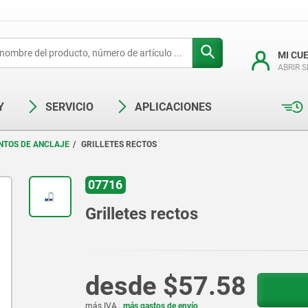
MI CU
ABRIR 
Y
SERVICIO
APLICACIONES
NTOS DE ANCLAJE
GRILLETES RECTOS
07716
Grilletes rectos
desde
$57.58
más IVA.
más gastos de envío