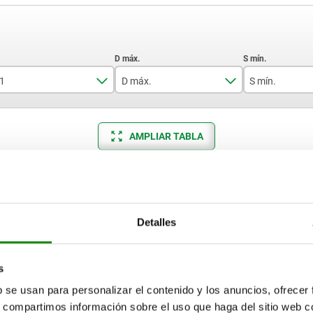
1
D máx.
S mín.
26
22
6
AMPLIAR TABLA
29
25,5
8
36
28,5
9,5
15-17 días
ias veces al día a intervalos regulares.
17+ días
40
31,5
11
47
35
12,5
Detalles
D máx.
S mín.
K min.
H1
Pulgad
59
47,5
15,5
s
70
54
19
22
6
8
24,6
1/4
b se usan para personalizar el contenido y los anuncios, ofrecer
80
60
22
s, compartimos información sobre el uso que haga del sitio web 