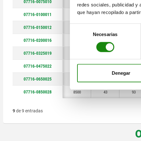
07716-0075010
750
13,5
29
redes sociales, publicidad y
8500
43
que hayan recopilado a parti
07716-0100011
1000
16,8
36
07716-0150012
Selección
1500
19
40
Necesarias
de
07716-0200016
2000
20,6
47
consentimiento
07716-0325019
3250
27
59
07716-0475022
4750
31,8
70
Denegar
07716-0650025
6500
36,6
80
07716-0850028
8500
43
93
9
de 9 entradas
O