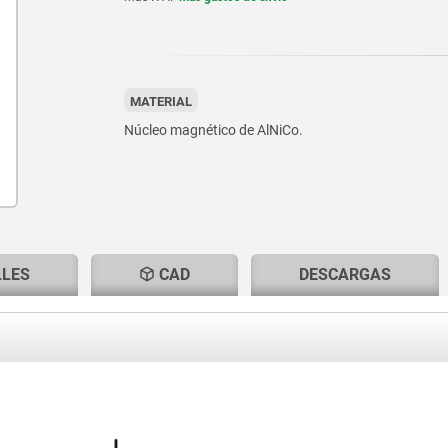
MATERIAL
Núcleo magnético de AlNiCo.
LLES
CAD
DESCARGAS