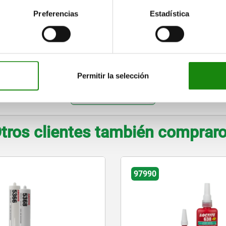
90
2
—
5
Preferencias
Estadística
120
3
—
5
230
4
32
8
320
5
38
8
Permitir la selección
AMPLIAR TABLA
tros clientes también comprar
97990