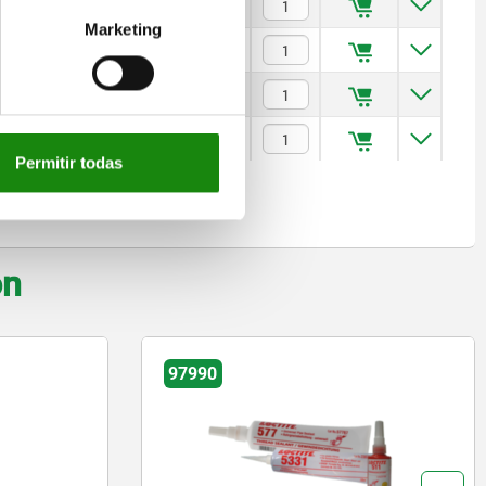
$556.85
Marketing
$708.86
$1,637.75
$2,812.25
Permitir todas
on
97990