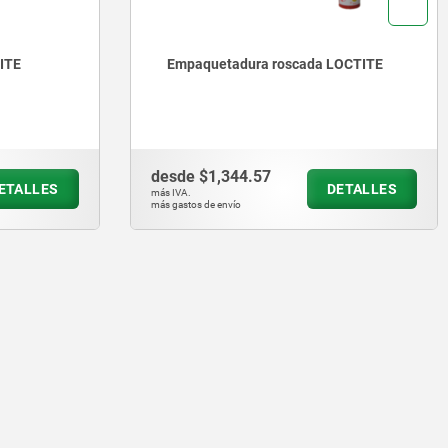
TITE
Empaquetadura roscada LOCTITE
desde
$1,344.57
ETALLES
DETALLES
más IVA.
más gastos de envío