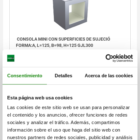
CONSOLA MINI CON SUPERFICIES DE SUJECIÓ
FORMA:A, L=125, B=98, H=125 GJL300
LONGITUD=125
ANCHURA=98
ALTURA=125
Referencia:
01247-05-10012598125
Consentimiento
Detalles
Acerca de las cookies
$5,366.54
DETALLES
más IVA.
más gastos de envío
Esta página web usa cookies
Las cookies de este sitio web se usan para personalizar
el contenido y los anuncios, ofrecer funciones de redes
DETALLES
sociales y analizar el tráfico. Además, compartimos
información sobre el uso que haga del sitio web con
CAD
nuestros partners de redes sociales, publicidad y análisis