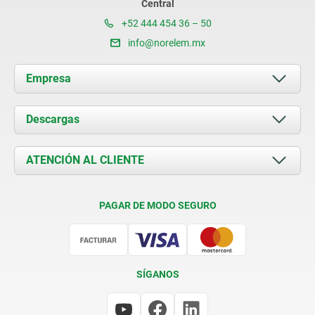
Central
+52 444 454 36 – 50
info@norelem.mx
Empresa
Acerca de nosotros
Descargas
Novedades
Documents
ATENCIÓN AL CLIENTE
Contacto
Condiciones de entrega
PAGAR DE MODO SEGURO
Certificación
SÍGANOS