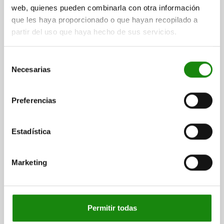
web, quienes pueden combinarla con otra información
DESCARGAS
que les haya proporcionado o que hayan recopilado a
partir del uso que haya hecho de sus servicios.
Otros clientes también
compraron
Selección
Necesarias
de
consentimiento
Preferencias
01247-05
Estadística
Marketing
Consolas, de fundición gris, con perf
retícula
Permitir todas