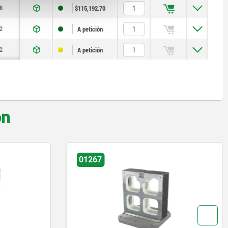
8
$115,192.70
2
A petición
2
A petición
on
01265