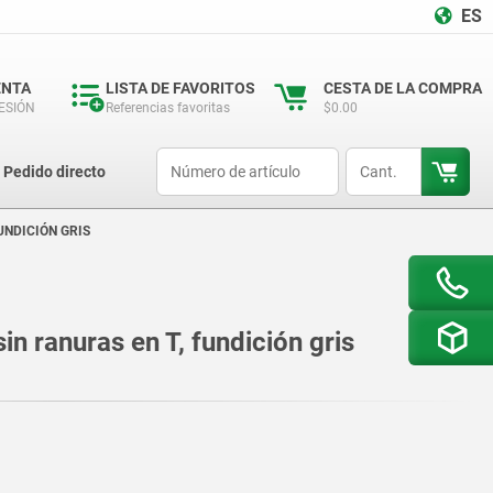
ES
ENTA
LISTA DE FAVORITOS
CESTA DE LA COMPRA
SESIÓN
Referencias favoritas
$0.00
productCode
qty
Pedido directo
UNDICIÓN GRIS
in ranuras en T, fundición gris