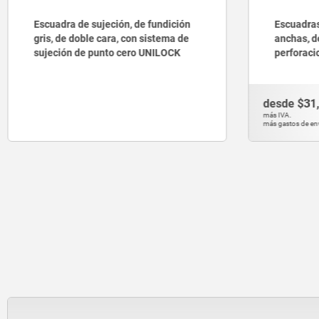
Escuadras de sujeción, unilateral,
Escuadras
anchas, de fundición gris, con
anchas, d
perforaciones de retícula
ranuras 
desde
$31,334.10
desde
$35
DETALLES
más IVA.
más IVA.
más gastos de envío
más gastos de e