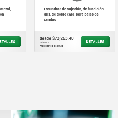
fundición
Escuadras de sujeción, de fundición
alés de
gris, de doble cara, con perforación
de retícula
desde
$83,798.40
DETALLES
DETALLES
más IVA.
más gastos de envío