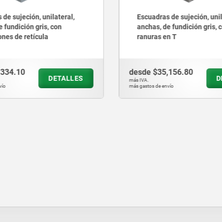
 de sujeción, unilateral,
Escuadras de sujeción, de 
e fundición gris, con
gris, de doble cara, para p
en T
cambio
,156.80
desde
$73,263.40
DETALLES
más IVA.
nvío
más gastos de envío