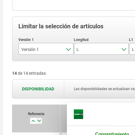
Limitar la selección de artículos
Versión 1
L
L
con ranura en t
100
14
de 14 entradas
sin ranura
125
200
DISPONIBILIDAD
Las disponibilidades se actualizan var
250
320
Referencia
Versión 1
L
L1
400
500
Consentimiento