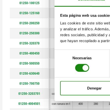
01250-100125
sin ranura
100
40
630
01250-125160
sin ranura
125
100
Esta página web usa cookie
700
01250-200250
sin ranura
200
120
Las cookies de este sitio we
y analizar el tráfico. Ademá
01250-250300
sin ranura
250
200
redes sociales, publicidad y
que hayan recopilado a parti
01250-320370
sin ranura
320
280
Selección
01250-400450
sin ranura
400
280
Necesarias
de
01250-500550
sin ranura
500
360
consentimiento
01250-630640
sin ranura
630
520
01250-700750
sin ranura
700
600
Denegar
01250-3203701
con ranura en t
320
280
01250-4004501
con ranura en t
400
280