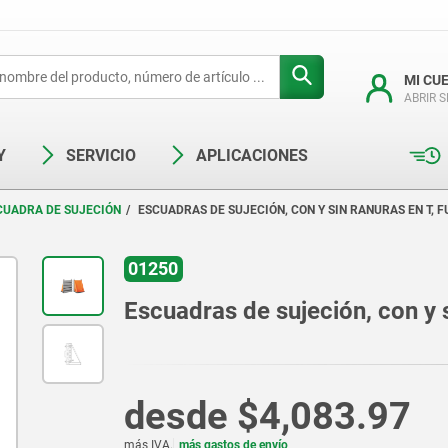
MI CU
ABRIR 
Y
SERVICIO
APLICACIONES
CUADRA DE SUJECIÓN
ESCUADRAS DE SUJECIÓN, CON Y SIN RANURAS EN T, F
01250
Escuadras de sujeción, con y s
desde
$4,083.97
más IVA.
más gastos de envío