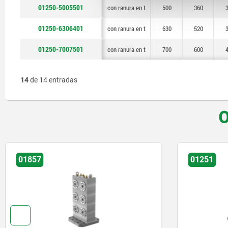
01250-5005501
con ranura en t
500
360
01250-6306401
con ranura en t
630
520
01250-7007501
con ranura en t
700
600
14
de 14 entradas
O
01251
01251