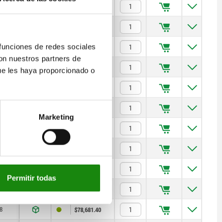
—
$4,083.97
—
$5,192.56
—
$8,807.26
 funciones de redes sociales
con nuestros partners de
—
$16,856.00
ue les haya proporcionado o
—
$42,350.70
—
$59,116.40
Marketing
—
$92,166.20
—
$115,553.90
—
$133,312.90
Permitir todas
4
$56,377.30
8
$78,681.40