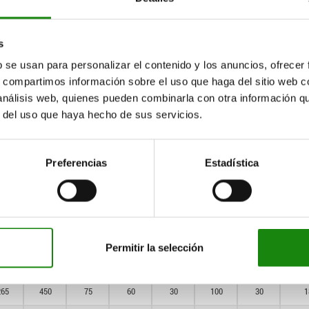
100
125
—
20
10
—
10
600
400
640
100
160
—
20
10
—
10
s
750
125
250
—
30
15
—
15
b se usan para personalizar el contenido y los anuncios, ofrecer
s, compartimos información sobre el uso que haga del sitio web 
150
300
—
40
20
—
20
 análisis web, quienes pueden combinarla con otra información q
r del uso que haya hecho de sus servicios.
200
370
—
50
25
—
25
265
450
—
60
30
—
30
Preferencias
Estadística
315
550
—
70
35
—
35
350
640
—
80
40
—
35
400
750
—
80
40
—
40
Permitir la selección
200
370
65
50
25
80
25
1
265
450
75
60
30
100
30
1