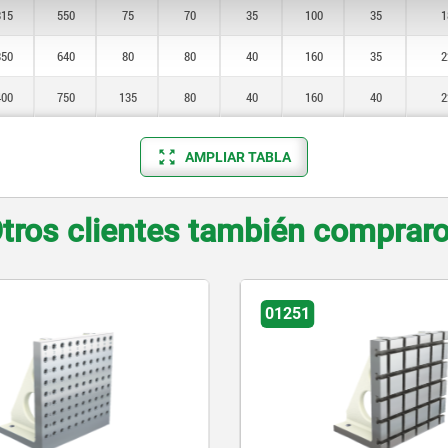
315
550
75
70
35
100
35
1
350
640
80
80
40
160
35
2
400
750
135
80
40
160
40
2
AMPLIAR TABLA
tros clientes también comprar
01267