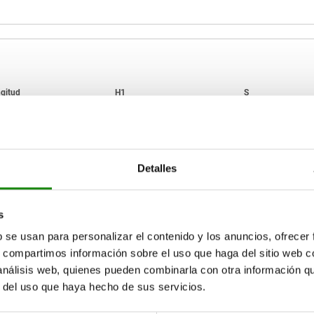
H1
S
300
100
20
Detalles
AMPLIAR TABLA
600
200
32
15-17 días
ias veces al día a intervalos regulares.
s
17+ días
b se usan para personalizar el contenido y los anuncios, ofrecer
s, compartimos información sobre el uso que haga del sitio web 
 análisis web, quienes pueden combinarla con otra información q
L
H1
S
S1
r del uso que haya hecho de sus servicios.