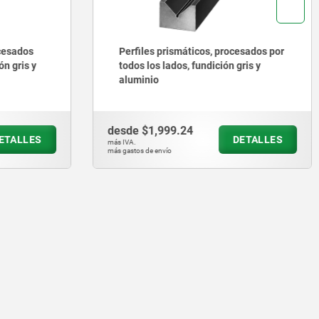
ocesados
Perfiles prismáticos, procesados por
ón gris y
todos los lados, fundición gris y
aluminio
desde
$1,999.24
ETALLES
DETALLES
más IVA.
más gastos de envío