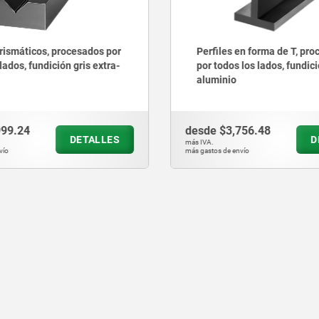
prismáticos, procesados por
Perfiles en forma de T, pr
lados, fundición gris extra-
por todos los lados, fundici
aluminio
999.24
desde
$3,756.48
DETALLES
D
más IVA.
vío
más gastos de envío