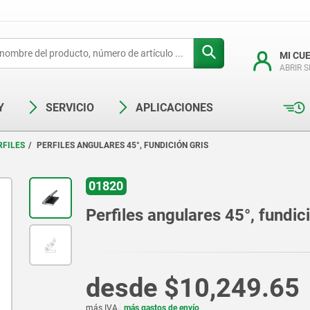
MI CU
ABRIR 
Y
SERVICIO
APLICACIONES
RFILES
PERFILES ANGULARES 45°, FUNDICIÓN GRIS
01820
Perfiles angulares 45°, fundic
desde
$10,249.65
más IVA.
más gastos de envío