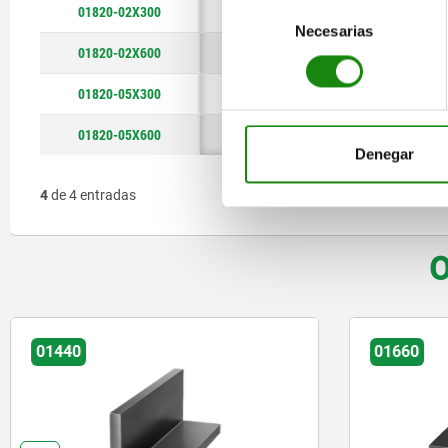
Selección
01820-02X300
100
95
Necesarias
de
01820-02X600
100
95
consentimiento
01820-05X300
200
181
01820-05X600
200
181
Denegar
4
de 4 entradas
O
01440
01660