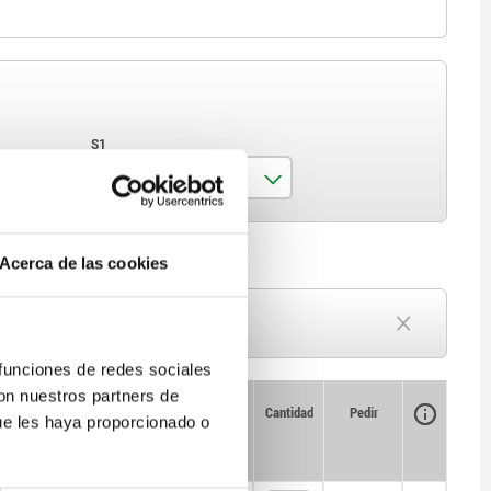
S1
24
Acerca de las cookies
40
Plazo de entrega a petición
Actualmente agotado
 funciones de redes sociales
con nuestros partners de
Disponibilidad
CAD
Cantidad
Pedir
ue les haya proporcionado o
Precio