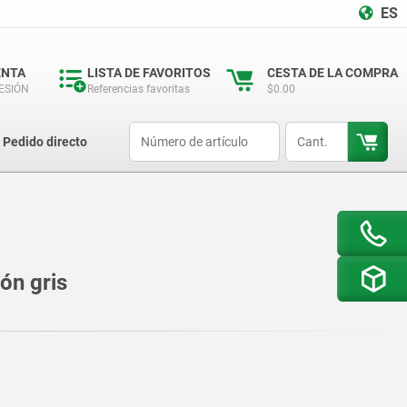
ES
ENTA
LISTA DE FAVORITOS
CESTA DE LA COMPRA
SESIÓN
Referencias favoritas
$0.00
productCode
qty
Pedido directo
ión gris