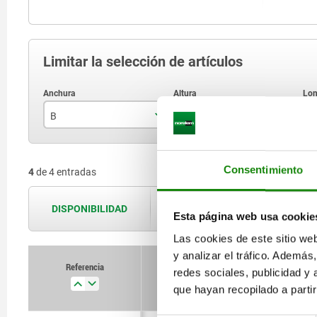
Limitar la selección de artículos
B
H
L
100
95
Consentimiento
4
de 4 entradas
200
181
DISPONIBILIDAD
Las disponibilidades se actualizan var
Esta página web usa cookie
Las cookies de este sitio we
y analizar el tráfico. Ademá
Referencia
redes sociales, publicidad y
B
H
que hayan recopilado a parti