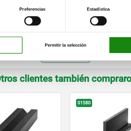
300
100
20
24
Preferencias
Estadística
600
100
20
24
300
200
32
40
600
200
32
40
Permitir la selección
AMPLIAR TABLA
tros clientes también comprar
01580