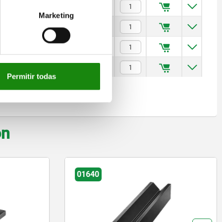
$10,249.65
Marketing
$17,605.20
$18,585.85
$31,924.37
Permitir todas
on
01640