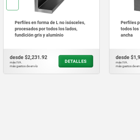
Perfiles en forma de L no isósceles,
Perfiles 
procesados por todos los lados,
todos los 
fundición gris y aluminio
ancha
desde
$2,231.92
desde
$1,
DETALLES
más IVA.
más IVA.
más gastos de envío
más gastos de en