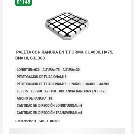
01148
PALETA CON RANURA EN T, FORMA:C L=630, H=75,
BN=18, GJL300
LONGITUD=630
ALTURA=75
ALTURA=30
PERFORACIÓN DE FIJACIÓN=M16
PERFORACIÓN DE FIJACIÓN=M16
L2=500
L3=400
L4=200
L5=315
L6=200
L7=100
DISTANCIA RANURAS EN T=125
ANCHO DE RANURA=18
CANTIDAD EN DIRECCIÓN LONGITUDINAL=4
CANTIDAD EN DIRECCIÓN TRANSVERSAL=4
Referencia:
01148-3186363