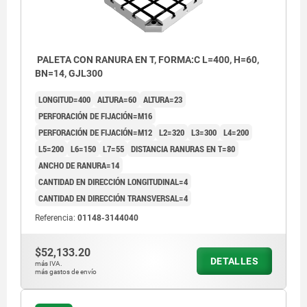
PALETA CON RANURA EN T, FORMA:C L=400, H=60,
BN=14, GJL300
LONGITUD=400
ALTURA=60
ALTURA=23
PERFORACIÓN DE FIJACIÓN=M16
PERFORACIÓN DE FIJACIÓN=M12
L2=320
L3=300
L4=200
L5=200
L6=150
L7=55
DISTANCIA RANURAS EN T=80
ANCHO DE RANURA=14
CANTIDAD EN DIRECCIÓN LONGITUDINAL=4
CANTIDAD EN DIRECCIÓN TRANSVERSAL=4
Referencia:
01148-3144040
$52,133.20
1) Perforación de pasada para tornillo de cabeza
1) Perfo
DETALLES
más IVA.
cilíndrica DIN 912 (D3/D4)
cilíndri
más gastos de envío