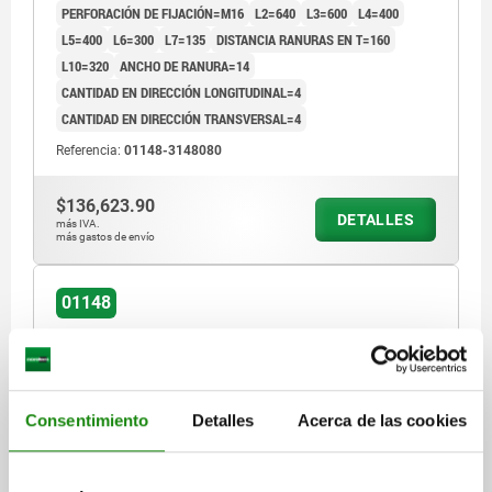
PERFORACIÓN DE FIJACIÓN=M16
L2=640
L3=600
L4=400
L5=400
L6=300
L7=135
DISTANCIA RANURAS EN T=160
L10=320
ANCHO DE RANURA=14
CANTIDAD EN DIRECCIÓN LONGITUDINAL=4
CANTIDAD EN DIRECCIÓN TRANSVERSAL=4
Referencia:
01148-3148080
$136,623.90
DETALLES
más IVA.
más gastos de envío
01148
Consentimiento
Detalles
Acerca de las cookies
PALETA CON RANURA EN T, FORMA:C L=400, H=75,