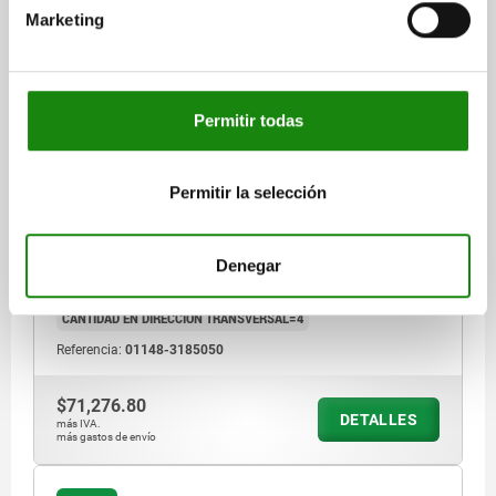
Marketing
PALETA CON RANURA EN T, FORMA:C L=500, H=75,
BN=18, GJL300
Permitir todas
LONGITUD=500
ALTURA=75
ALTURA=30
PERFORACIÓN DE FIJACIÓN=M16
Permitir la selección
PERFORACIÓN DE FIJACIÓN=M12
L2=400
L3=200
L5=250
L6=200
L7=75
DISTANCIA RANURAS EN T=100
ANCHO DE RANURA=18
Denegar
CANTIDAD EN DIRECCIÓN LONGITUDINAL=4
CANTIDAD EN DIRECCIÓN TRANSVERSAL=4
Referencia:
01148-3185050
$71,276.80
DETALLES
más IVA.
más gastos de envío