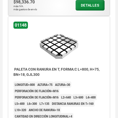
$98,336.70
DETALLES
más IVA.
más gastos de envío
01148
PALETA CON RANURA EN T, FORMA:C L=800, H=75,
BN=18, GJL300
LONGITUD=800
ALTURA=75
ALTURA=30
PERFORACIÓN DE FIJACIÓN=M16
PERFORACIÓN DE FIJACIÓN=M16
L2=640
L3=600
L4=400
L5=400
L6=300
L7=135
DISTANCIA RANURAS EN T=160
L10=320
ANCHO DE RANURA=18
CANTIDAD EN DIRECCIÓN LONGITUDINAL=4