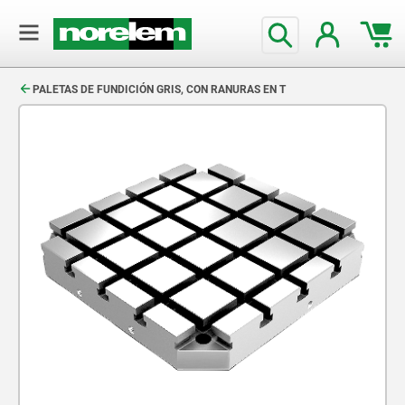
text.skipToContent
text.skipToNavigation
PALETAS DE FUNDICIÓN GRIS, CON RANURAS EN T