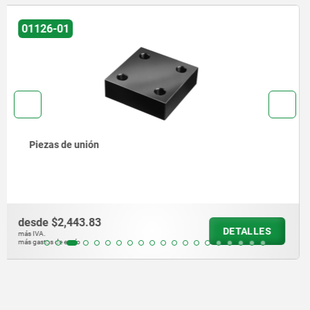
01040
Placas de base, con ranuras en T, fundición gris
desde
$28,130.86
DETALLES
más IVA.
más gastos de envío