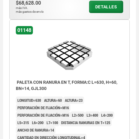
$68,628.00
DETALLES
más IVA.
más gastos de envío
01148
PALETA CON RANURA EN T, FORMA:C L=630, H=60,
BN=14, GJL300
LONGITUD=630
ALTURA=60
ALTURA=23
PERFORACIÓN DE FIJACIÓN=M16
PERFORACIÓN DE FIJACIÓN=M16
L2=500
L3=400
L4=200
L5=315
L6=200
L7=100
DISTANCIA RANURAS EN T=125
ANCHO DE RANURA=14
CANTIDAD EN DIRECCIÓN LONGITUDINAL=4