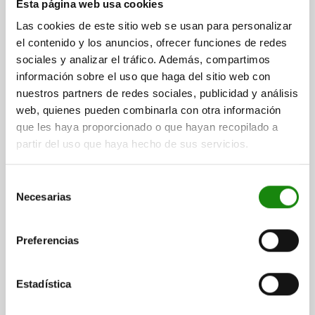
Esta página web usa cookies
BN=18, GJL300
Las cookies de este sitio web se usan para personalizar
LONGITUD=400
ALTURA=75
ALTURA=30
el contenido y los anuncios, ofrecer funciones de redes
PERFORACIÓN DE FIJACIÓN=M16
sociales y analizar el tráfico. Además, compartimos
PERFORACIÓN DE FIJACIÓN=M12
L2=320
L3=300
L4=200
información sobre el uso que haga del sitio web con
L5=200
L6=150
L7=55
DISTANCIA RANURAS EN T=80
nuestros partners de redes sociales, publicidad y análisis
ANCHO DE RANURA=18
web, quienes pueden combinarla con otra información
CANTIDAD EN DIRECCIÓN LONGITUDINAL=4
que les haya proporcionado o que hayan recopilado a
CANTIDAD EN DIRECCIÓN TRANSVERSAL=4
partir del uso que haya hecho de sus servicios.
Referencia:
01148-3184040
Selección
$54,119.80
Necesarias
de
DETALLES
más IVA.
consentimiento
más gastos de envío
Preferencias
01148
Estadística