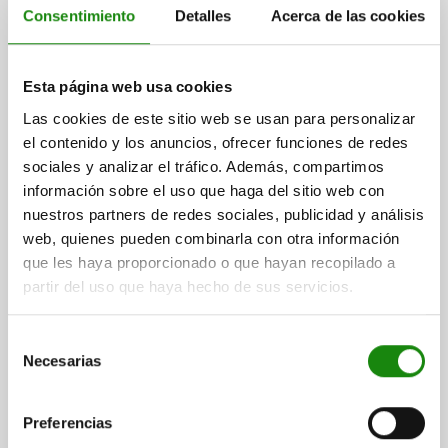
Consentimiento
Detalles
Acerca de las cookies
CUÑA VERTICAL ACERO TEMPLE+REVENI., B3=100 -
Esta página web usa cookies
125
Las cookies de este sitio web se usan para personalizar
RANGO DE SUJECIÓN=100 - 125
B=115
B1=60
H=100
H1=125
el contenido y los anuncios, ofrecer funciones de redes
H2=20
L=125
ANCHO DE LLAVE=24
sociales y analizar el tráfico. Además, compartimos
AJUSTE DE ALTURA POR GIRO DE HUSILLO =1,16
F KN=100
información sobre el uso que haga del sitio web con
Referencia:
02320-100
nuestros partners de redes sociales, publicidad y análisis
web, quienes pueden combinarla con otra información
$22,153.60
que les haya proporcionado o que hayan recopilado a
DETALLES
más IVA.
partir del uso que haya hecho de sus servicios.
más gastos de envío
Selección
Necesarias
de
DETALLES
consentimiento
Preferencias
CAD