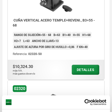
CUÑA VERTICAL ACERO TEMPLE+REVENI., B3=55 -
68
RANGO DE SUJECIÓN=55 - 68
B=63
B1=40
H=55
H1=68
H2=7
L=63
ANCHO DE LLAVE=13
AJUSTE DE ALTURA POR GIRO DE HUSILLO =0,86
F KN=40
Referencia:
02320-50
$10,324.30
DETALLES
más IVA.
más gastos de envío
02320
1) Agujero de centrado para 02210