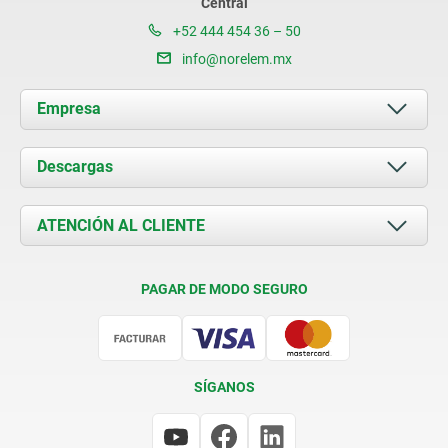
Central
+52 444 454 36 – 50
info@norelem.mx
Empresa
Acerca de nosotros
Descargas
Novedades
Documents
ATENCIÓN AL CLIENTE
Contacto
Condiciones de entrega
PAGAR DE MODO SEGURO
Certificación
SÍGANOS