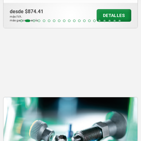
desde
$666.72
DETALLES
más IVA.
más gastos de envío