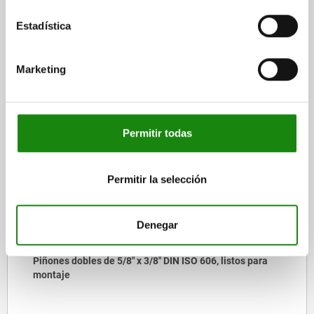
DESCARGAS
Estadística
Otros clientes también
Marketing
compraron
Permitir todas
NUEVO
22250-05
Permitir la selección
Denegar
/8" x 3/8" DIN ISO 606, listos para
Piñones dobles de
montaje