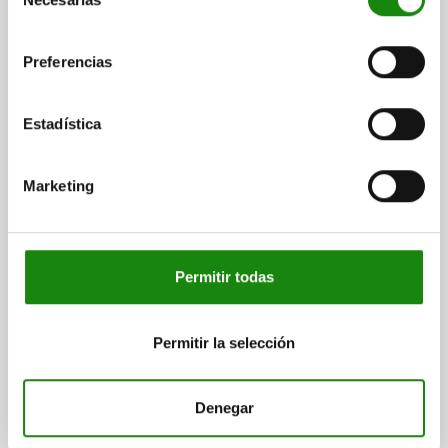
de
consentimiento
Otros clientes también
Preferencias
compraron
Estadística
02380
Marketing
Permitir todas
poyo
Dispositivos
Permitir la selección
Denegar