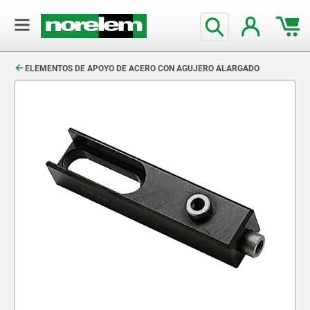
text.skipToContent
text.skipToNavigation
ELEMENTOS DE APOYO DE ACERO CON AGUJERO ALARGADO