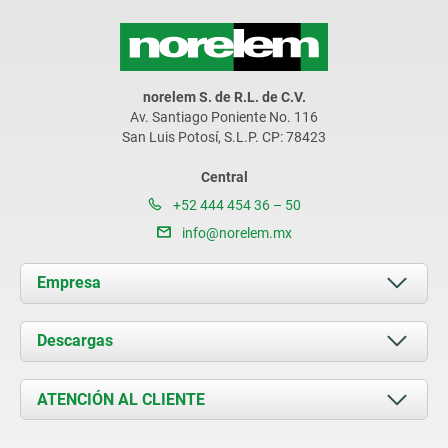
norelem S. de R.L. de C.V.
Av. Santiago Poniente No. 116
San Luis Potosí, S.L.P. CP: 78423
Central
+52 444 454 36 – 50
info@norelem.mx
Empresa
Acerca de nosotros
Descargas
Novedades
Documents
ATENCIÓN AL CLIENTE
Contacto