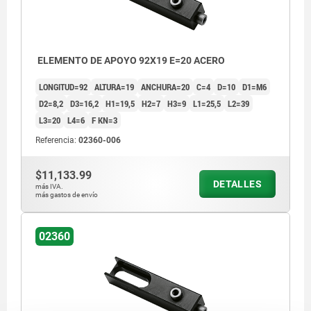
ELEMENTO DE APOYO 92X19 E=20 ACERO
LONGITUD=92
ALTURA=19
ANCHURA=20
C=4
D=10
D1=M6
D2=8,2
D3=16,2
H1=19,5
H2=7
H3=9
L1=25,5
L2=39
L3=20
L4=6
F KN=3
Referencia:
02360-006
$11,133.99
DETALLES
más IVA.
más gastos de envío
02360
1) Tornillo de ajuste