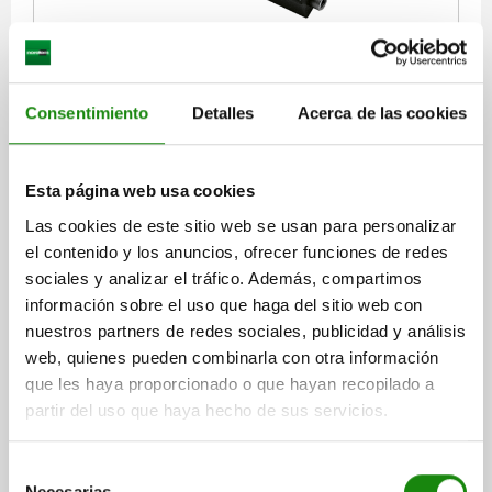
ELEMENTO DE APOYO 149X30 E=30 ACERO
LONGITUD=149
ALTURA=30
ANCHURA=30
C=6
D=16
Consentimiento
Detalles
Acerca de las cookies
D1=M10
D2=12,5
D3=24,4
H1=31
H2=10
H3=10
L1=44
L2=61
L3=32
L4=11
F KN=15
Esta página web usa cookies
Referencia:
02360-010
Las cookies de este sitio web se usan para personalizar
$12,448.46
el contenido y los anuncios, ofrecer funciones de redes
DETALLES
más IVA.
sociales y analizar el tráfico. Además, compartimos
más gastos de envío
información sobre el uso que haga del sitio web con
nuestros partners de redes sociales, publicidad y análisis
web, quienes pueden combinarla con otra información
DETALLES
que les haya proporcionado o que hayan recopilado a
partir del uso que haya hecho de sus servicios.
CAD
Selección
DESCARGAS
Necesarias