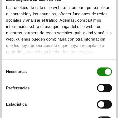
DETALLES
más IVA.
más gastos de envío
Las cookies de este sitio web se usan para personalizar
el contenido y los anuncios, ofrecer funciones de redes
sociales y analizar el tráfico. Además, compartimos
02334
información sobre el uso que haga del sitio web con
nuestros partners de redes sociales, publicidad y análisis
web, quienes pueden combinarla con otra información
que les haya proporcionado o que hayan recopilado a
partir del uso que haya hecho de sus servicios.
Selección
ELEMENTO DE APOYO CON PERNO DE PRESIÓN, M12,
Necesarias
H1=47, F=9000, ACERO TEMPLE+REVENI. BRUÑIDO,
de
COMP:ACERO TEMPLE+REVENI. TRATADO EN
consentimiento
CALIENTE Y BRU
ANCHURA=32
DIÁMETRO EXTERIOR=25
ROSCA=M12X20
Preferencias
ALTURA TOTAL=57
ALTURA=47
H2=27
H3=28,3
LONGITUD=75
L1=25
L2=15
L3=30
M=M12X30
N=M12
F N=9000
Estadística
PAR DE APRIETE TORNILLOS DE FIJACIÓN NM=22
FUERZA DEL MUELLE INICIAL F1 APROX. N=1