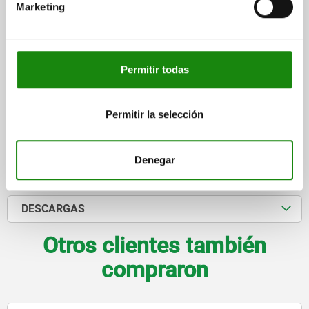
FUERZA DEL MUELLE FINAL F2 APROX. N=11
Marketing
Referencia:
02334-12047
$3,813.67
DETALLES
más IVA.
Permitir todas
más gastos de envío
Permitir la selección
DETALLES
Denegar
CAD
DESCARGAS
Otros clientes también
compraron