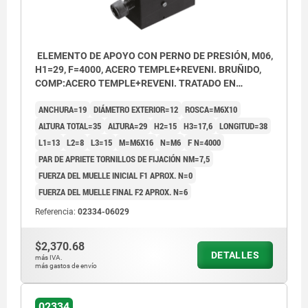
ELEMENTO DE APOYO CON PERNO DE PRESIÓN, M06,
H1=29, F=4000, ACERO TEMPLE+REVENI. BRUÑIDO,
COMP:ACERO TEMPLE+REVENI. TRATADO EN
CALIENTE Y BRU
ANCHURA=19
DIÁMETRO EXTERIOR=12
ROSCA=M6X10
ALTURA TOTAL=35
ALTURA=29
H2=15
H3=17,6
LONGITUD=38
L1=13
L2=8
L3=15
M=M6X16
N=M6
F N=4000
PAR DE APRIETE TORNILLOS DE FIJACIÓN NM=7,5
FUERZA DEL MUELLE INICIAL F1 APROX. N=0
FUERZA DEL MUELLE FINAL F2 APROX. N=6
Referencia:
02334-06029
$2,370.68
DETALLES
M = Tornillo de presión esférico
más IVA.
más gastos de envío
N = Perforación de pasada para tornillo de
cabeza cilíndrica con hexágono interior DIN
02334