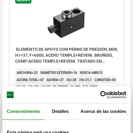
912
1) Protección contra torsión
2) Soporte de tornillos
3) Tuerca hexagonal
ELEMENTO DE APOYO CON PERNO DE PRESIÓN, M08,
H1=37, F=6000, ACERO TEMPLE+REVENI. BRUÑIDO,
COMP:ACERO TEMPLE+REVENI. TRATADO EN
CALIENTE Y BRU
ANCHURA=22
DIÁMETRO EXTERIOR=16
ROSCA=M8X15
ALTURA TOTAL=47
ALTURA=37
H2=20
H3=21,1
LONGITUD=50
L1=16
L2=10
L3=20
M=M8X20
N=M8
F N=6000
PAR DE APRIETE TORNILLOS DE FIJACIÓN NM=14
FUERZA DEL MUELLE INICIAL F1 APROX. N=0
FUERZA DEL MUELLE FINAL F2 APROX. N=7
Consentimiento
Detalles
Acerca de las cookies
Referencia:
02334-08037
$2,528.71
Esta página web usa cookies