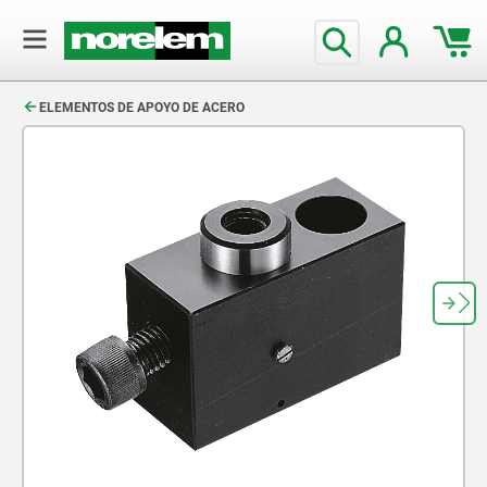
text.skipToContent
text.skipToNavigation
ELEMENTOS DE APOYO DE ACERO