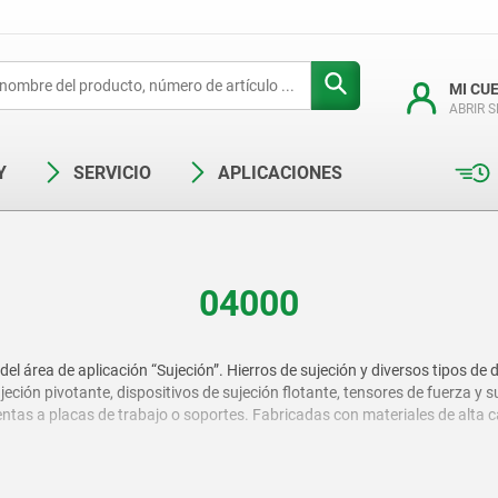
MI CU
ABRIR 
Y
SERVICIO
APLICACIONES
04000
el área de aplicación “Sujeción”. Hierros de sujeción y diversos tipos de 
jeción pivotante, dispositivos de sujeción flotante, tensores de fuerza y
ientas a placas de trabajo o soportes. Fabricadas con materiales de alta 
en la sujeción horizontal a vertical, sin tensiones, de objetos sencillos 