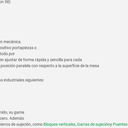
con 38)
ión mecánica.
positivo portapiezas o
 todo por
en ajustar de forma rápida y sencilla para cada
posición paralela con respecto a la superficie de la mesa
 industriales siguientes:
enido, su gama
 acero. Además
ierros de sujeción, como
Bloques verticales
,
Garras de sujeción
y
Puentes 