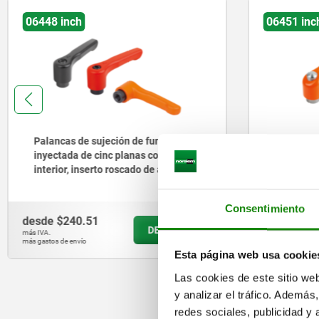
06451 inch
06461 in
Palancas de apriete de fundición
Palancas
inyectada de cinc con rosca interior
inyectad
y tapa protectora, naranja puro
inserto 
satinado, inserto roscado de acero
- inch
inoxidable - inch
Consentimiento
desde
$379.57
desde
$2
DETALLES
más IVA.
más IVA.
más gastos de envío
más gastos de 
Esta página web usa cookie
Las cookies de este sitio we
y analizar el tráfico. Ademá
redes sociales, publicidad y