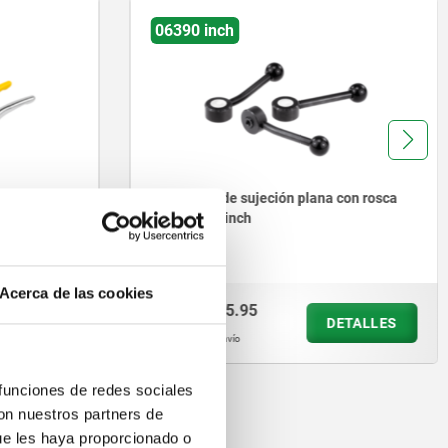
06460 inch
a con rosca
Palancas de apriete de fundición
inyectada de cinc con rosca exterior
y tapa protectora, naranja puro
satinado, inserto roscado de acero
bruñido - inch
Acerca de las cookies
desde
$301.00
DETALLES
DETALLES
más IVA.
más gastos de envío
 funciones de redes sociales
con nuestros partners de
ue les haya proporcionado o