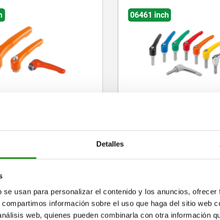
ch
06390 inch
 de sujeción de fundición
Palanca de sujeción plan
a de cinc con rosca exterior,
interior - inch
roscado de acero inoxidable
Detalles
43.81
desde
$555.95
DETALLES
más IVA.
envío
más gastos de envío
s
b se usan para personalizar el contenido y los anuncios, ofrecer
s, compartimos información sobre el uso que haga del sitio web 
 análisis web, quienes pueden combinarla con otra información q