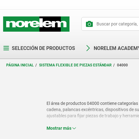
text.skipToContent
text.skipToNavigation
SELECCIÓN DE PRODUCTOS
NORELEM ACADEM
PÁGINA INICIAL
SISTEMA FLEXIBLE DE PIEZAS ESTÁNDAR
04000
El área de productos 04000 contiene categorías d
cadena, palancas excéntricas, dispositivos de su
ajustables para fijar piezas de trabajo y herram
disponibles en una amplia gama de diseños, permit
Mostrar más