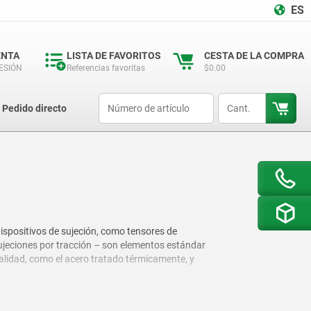
ES
ENTA
LISTA DE FAVORITOS
CESTA DE LA COMPRA
SESIÓN
Referencias favoritas
$0.00
productCode
qty
Pedido directo
dispositivos de sujeción, como tensores de
 sujeciones por tracción – son elementos estándar
calidad, como el acero tratado térmicamente, y
e incluso complejos.