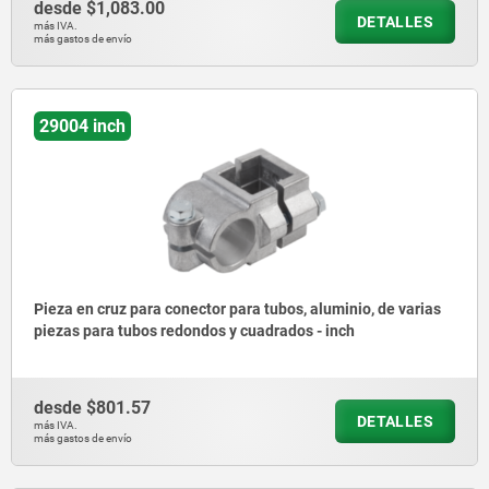
desde
$1,083.00
DETALLES
más IVA.
más gastos de envío
29004 inch
Pieza en cruz para conector para tubos, aluminio, de varias
piezas para tubos redondos y cuadrados - inch
desde
$801.57
DETALLES
más IVA.
más gastos de envío