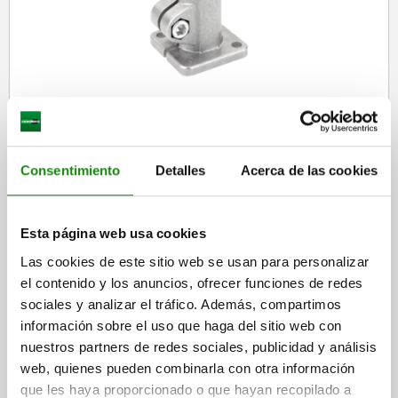
Pie de conector para tubos, aluminio, de una pieza para
tubos redondos - inch
Consentimiento
Detalles
Acerca de las cookies
desde
$491.83
DETALLES
más IVA.
más gastos de envío
Esta página web usa cookies
Las cookies de este sitio web se usan para personalizar
29014 inch
el contenido y los anuncios, ofrecer funciones de redes
sociales y analizar el tráfico. Además, compartimos
información sobre el uso que haga del sitio web con
nuestros partners de redes sociales, publicidad y análisis
web, quienes pueden combinarla con otra información
que les haya proporcionado o que hayan recopilado a