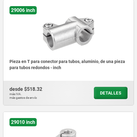
29006 inch
Pieza en T para conector para tubos, aluminio, de una pieza
para tubos redondos - inch
desde
$518.32
DETALLES
más IVA.
más gastos de envío
29010 inch