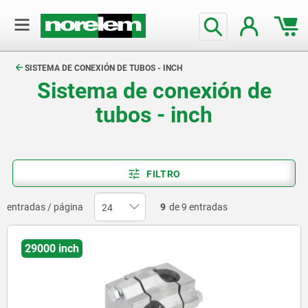
text.skipToContent
text.skipToNavigation
SISTEMA DE CONEXIÓN DE TUBOS - INCH
Sistema de conexión de
tubos - inch
FILTRO
entradas / página
9
de 9 entradas
29000 inch