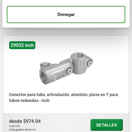
desde
$500.26
Denegar
DETALLES
más IVA.
más gastos de envío
29032 inch
Conector para tubo, articulación, aluminio, pieza en T para
tubos redondos - inch
desde
$974.04
DETALLES
más IVA.
más gastos de envío