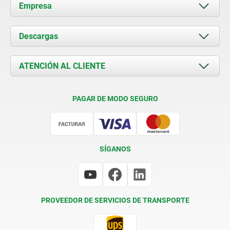
Empresa
Acerca de nosotros
Descargas
Novedades
Documents
ATENCIÓN AL CLIENTE
Contacto
Condiciones de entrega
PAGAR DE MODO SEGURO
Certificación
SÍGANOS
PROVEEDOR DE SERVICIOS DE TRANSPORTE