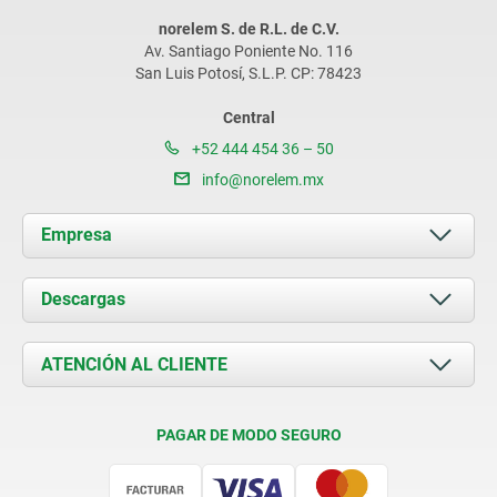
norelem S. de R.L. de C.V.
Av. Santiago Poniente No. 116
San Luis Potosí, S.L.P. CP: 78423
Central
+52 444 454 36 – 50
info@norelem.mx
Empresa
Acerca de nosotros
Descargas
Novedades
Documents
ATENCIÓN AL CLIENTE
Contacto
Condiciones de entrega
PAGAR DE MODO SEGURO
Certificación