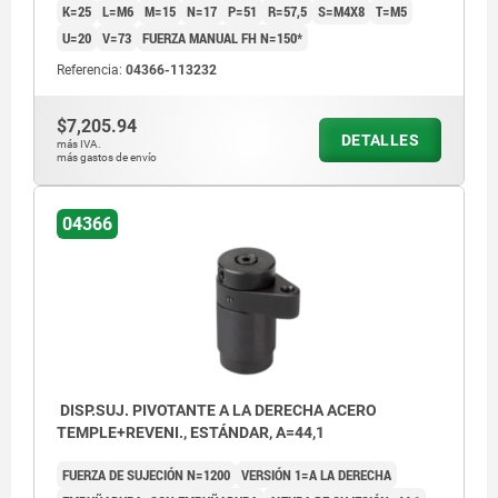
K=25
L=M6
M=15
N=17
P=51
R=57,5
S=M4X8
T=M5
U=20
V=73
FUERZA MANUAL FH N=150*
Referencia:
04366-113232
$7,205.94
DETALLES
más IVA.
más gastos de envío
04366
DISP.SUJ. PIVOTANTE A LA DERECHA ACERO
TEMPLE+REVENI., ESTÁNDAR, A=44,1
FUERZA DE SUJECIÓN N=1200
VERSIÓN 1=A LA DERECHA