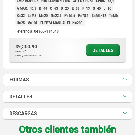
EMPUÑADURA=CON EMPUÑADURA
ALTURA DE SUJECIÓN=44,1
A MÁX.=45,9
B=40
C=63
D=25
E=38
F=13
G=40
J=16
K=32
L=M8
M=20
N=22,5
P=69,5
R=78,1
S=M6X12
T=M6
U=25
V=107
FUERZA MANUAL FH N=200*
Referencia:
04366-114540
$9,300.90
DETALLES
más IVA.
más gastos de envío
FORMAS
DETALLES
DESCARGAS
Otros clientes también