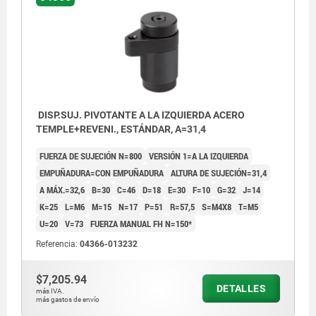
DISP.SUJ. PIVOTANTE A LA IZQUIERDA ACERO
TEMPLE+REVENI., ESTÁNDAR, A=31,4
FUERZA DE SUJECIÓN N=800
VERSIÓN 1=A LA IZQUIERDA
EMPUÑADURA=CON EMPUÑADURA
ALTURA DE SUJECIÓN=31,4
A MÁX.=32,6
B=30
C=46
D=18
E=30
F=10
G=32
J=14
K=25
L=M6
M=15
N=17
P=51
R=57,5
S=M4X8
T=M5
U=20
V=73
FUERZA MANUAL FH N=150*
Referencia:
04366-013232
$7,205.94
DETALLES
más IVA.
más gastos de envío