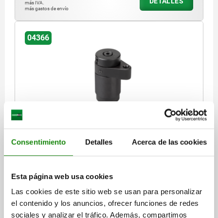
DETALLES
más IVA.
más gastos de envío
04366
DISP.SUJ. PIVOTANTE A LA DERECHA ACERO
TEMPLE+REVENI., ESTÁNDAR, A=31,4
Consentimiento
Detalles
Acerca de las cookies
FUERZA DE SUJECIÓN N=800
VERSIÓN 1=A LA DERECHA
EMPUÑADURA=SIN EMPUÑADURA
ALTURA DE SUJECIÓN=31,4
A MÁX.=32,6
B=30
C=46
D=18
E=30
F=10
G=32
J=14
Esta página web usa cookies
K=25
L=M6
M=15
N=17
P=51
R=57,5
S=M4X8
T=M5
Las cookies de este sitio web se usan para personalizar
FUERZA MANUAL FH N=150*
el contenido y los anuncios, ofrecer funciones de redes
Referencia:
04366-103232
sociales y analizar el tráfico. Además, compartimos