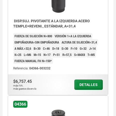
DISP.SUJ. PIVOTANTE A LA IZQUIERDA ACERO
TEMPLE+REVENI., ESTÁNDAR, A=31,4
FUERZA DE SUJECIÓN N=800
VERSIÓN 1=A LA IZQUIERDA
EMPUÑADURA=SIN EMPUÑADURA
ALTURA DE SUJECIÓN=31,4
A MÁX.=32,6
B=30
C=46
D=18
E=30
F=10
G=32
J=14
K=25
L=M6
M=15
N=17
P=51
R=57,5
S=M4X8
T=M5
FUERZA MANUAL FH N=150*
Referencia:
04366-003232
$6,757.45
DETALLES
más IVA.
más gastos de envío
04366