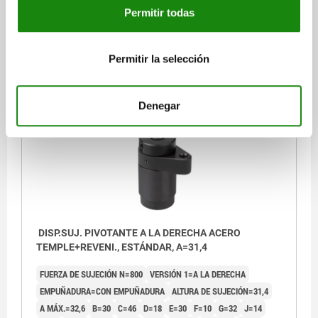
Permitir todas
Referencia:
04366-104540
$8,775.35
Permitir la selección
DETALLES
más IVA.
más gastos de envío
Denegar
04366
DISP.SUJ. PIVOTANTE A LA DERECHA ACERO
TEMPLE+REVENI., ESTÁNDAR, A=31,4
FUERZA DE SUJECIÓN N=800
VERSIÓN 1=A LA DERECHA
EMPUÑADURA=CON EMPUÑADURA
ALTURA DE SUJECIÓN=31,4
A MÁX.=32,6
B=30
C=46
D=18
E=30
F=10
G=32
J=14