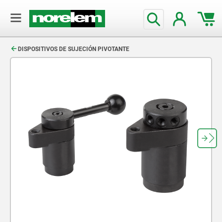
text.skipToContent
text.skipToNavigation
DISPOSITIVOS DE SUJECIÓN PIVOTANTE