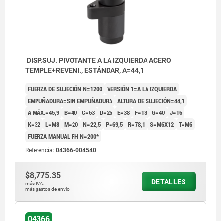
DISP.SUJ. PIVOTANTE A LA IZQUIERDA ACERO
TEMPLE+REVENI., ESTÁNDAR, A=44,1
FUERZA DE SUJECIÓN N=1200
VERSIÓN 1=A LA IZQUIERDA
EMPUÑADURA=SIN EMPUÑADURA
ALTURA DE SUJECIÓN=44,1
A MÁX.=45,9
B=40
C=63
D=25
E=38
F=13
G=40
J=16
K=32
L=M8
M=20
N=22,5
P=69,5
R=78,1
S=M6X12
T=M6
FUERZA MANUAL FH N=200*
Referencia:
04366-004540
$8,775.35
DETALLES
más IVA.
más gastos de envío
04366