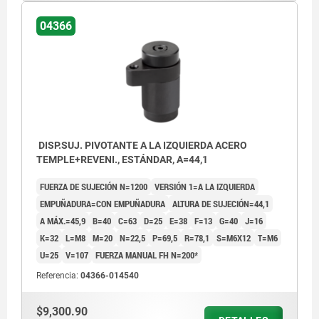
04366
DISP.SUJ. PIVOTANTE A LA IZQUIERDA ACERO
TEMPLE+REVENI., ESTÁNDAR, A=44,1
FUERZA DE SUJECIÓN N=1200
VERSIÓN 1=A LA IZQUIERDA
EMPUÑADURA=CON EMPUÑADURA
ALTURA DE SUJECIÓN=44,1
A MÁX.=45,9
B=40
C=63
D=25
E=38
F=13
G=40
J=16
K=32
L=M8
M=20
N=22,5
P=69,5
R=78,1
S=M6X12
T=M6
U=25
V=107
FUERZA MANUAL FH N=200*
Referencia:
04366-014540
$9,300.90