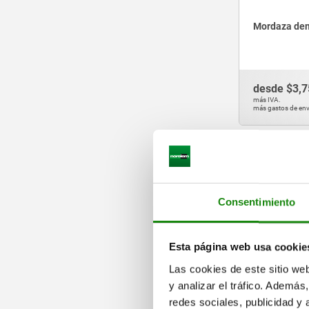
90
100
Mordaza den
desde
$3,7
más IVA.
más gastos de env
04470-05
Consentimiento
Esta página web usa cookie
Las cookies de este sitio we
Placas de re
y analizar el tráfico. Ademá
en desfase c
redes sociales, publicidad y
acanalada