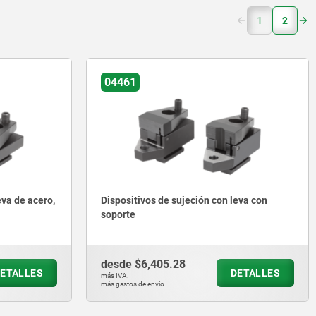
(current)
1
2
04461
eva de acero,
Dispositivos de sujeción con leva con
soporte
desde
$6,405.28
ETALLES
DETALLES
más IVA.
más gastos de envío