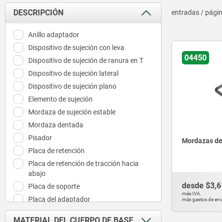
DESCRIPCIÓN
entradas / pági
Anillo adaptador
Dispositivo de sujeción con leva
04450
Dispositivo de sujeción de ranura en T
Dispositivo de sujeción lateral
Dispositivo de sujeción plano
Elemento de sujeción
Mordaza de sujeción estable
Mordaza dentada
Pisador
Mordazas d
Placa de retención
Placa de retención de tracción hacia
abajo
desde
$3,6
Placa de soporte
más IVA.
Placa del adaptador
más gastos de env
Tope
MATERIAL DEL CUERPO DE BASE