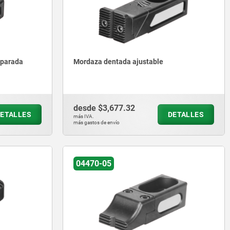
eparada
Mordaza dentada ajustable
desde
$3,677.32
ETALLES
DETALLES
más IVA.
más gastos de envío
04470-05