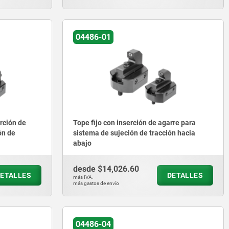
04486-01
rción de
Tope fijo con inserción de agarre para
ón de
sistema de sujeción de tracción hacia
abajo
desde
$14,026.60
ETALLES
DETALLES
más IVA.
más gastos de envío
04486-04