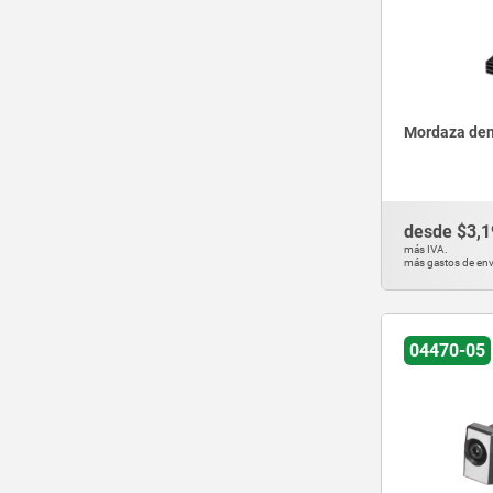
45
46
47,5
48
50
Mordaza den
55
56
58
desde
$3,1
60
más IVA.
más gastos de env
62
65
67
04470-05
68
70
75
76
85