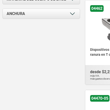
04462
acero
ANCHURA
acero templado y revenido
aluminio
15
fundición de grafito esferolítica
18
fundición maleable
19
22
Dispositivos
24
ranura en T 
25
28
30
desde
$2,2
32
más IVA.
más gastos de env
35
38
39
04470-05
40
44