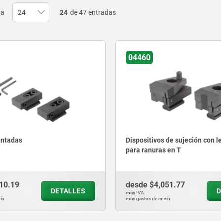
na
24
de 47 entradas
04460
entadas
Dispositivos de sujeción con l
para ranuras en T
10.19
desde
$4,051.77
DETALLES
D
más IVA.
ío
más gastos de envío