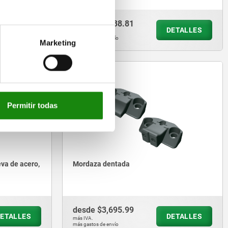
desde
$2,738.81
ETALLES
DETALLES
más IVA.
más gastos de envío
Marketing
04482
Permitir todas
eva de acero,
Mordaza dentada
desde
$3,695.99
ETALLES
DETALLES
más IVA.
más gastos de envío