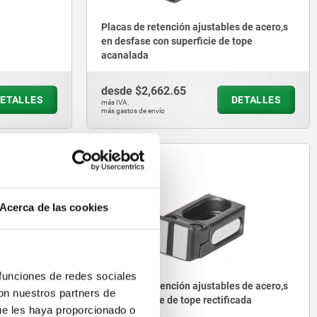
Placas de retención ajustables de acero,s
en desfase con superficie de tope
acanalada
desde
$2,662.65
ETALLES
DETALLES
más IVA.
más gastos de envío
04470-05
Acerca de las cookies
 funciones de redes sociales
s de acero,s
Placas de retención ajustables de acero,s
con nuestros partners de
ada
con superficie de tope rectificada
ue les haya proporcionado o