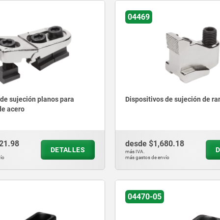
04469
 de sujeción planos para
Dispositivos de sujeción de ra
de acero
21.98
desde
$1,680.18
DETALLES
D
más IVA.
ío
más gastos de envío
04470-05