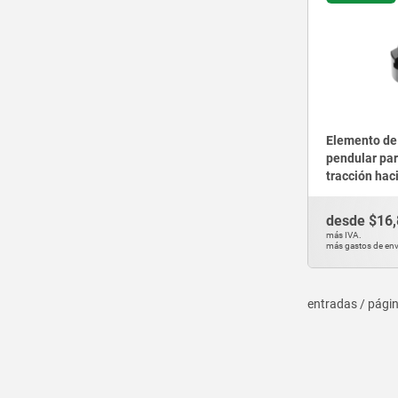
Elemento de 
pendular par
tracción hac
desde
$16,
más IVA.
más gastos de env
entradas / pági