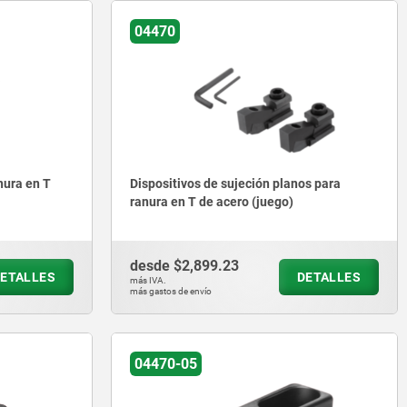
04470
nura en T
Dispositivos de sujeción planos para
ranura en T de acero (juego)
desde
$2,899.23
ETALLES
DETALLES
más IVA.
más gastos de envío
04470-05