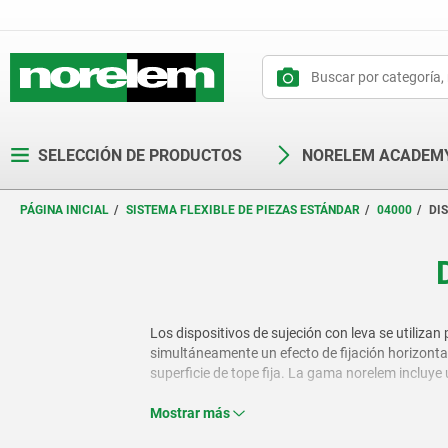
text.skipToContent
text.skipToNavigation
SELECCIÓN DE PRODUCTOS
NORELEM ACADEM
PÁGINA INICIAL
SISTEMA FLEXIBLE DE PIEZAS ESTÁNDAR
04000
DI
Los dispositivos de sujeción con leva se utilizan
simultáneamente un efecto de fijación horizontal y
superficie de tope fija. La gama norelem incluy
uso eficiente en la producción y la fabricación.
Mostrar más