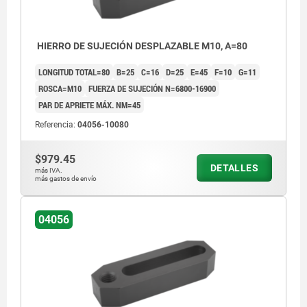
HIERRO DE SUJECIÓN DESPLAZABLE M10, A=80
LONGITUD TOTAL=80
B=25
C=16
D=25
E=45
F=10
G=11
ROSCA=M10
FUERZA DE SUJECIÓN N=6800-16900
PAR DE APRIETE MÁX. NM=45
Referencia:
04056-10080
$979.45
DETALLES
más IVA.
más gastos de envío
04056