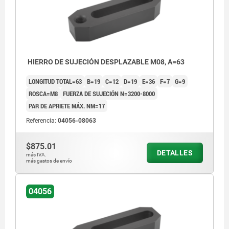
HIERRO DE SUJECIÓN DESPLAZABLE M08, A=63
LONGITUD TOTAL=63
B=19
C=12
D=19
E=36
F=7
G=9
ROSCA=M8
FUERZA DE SUJECIÓN N=3200-8000
PAR DE APRIETE MÁX. NM=17
Referencia:
04056-08063
$875.01
DETALLES
más IVA.
más gastos de envío
04056