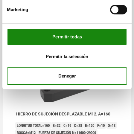
ROSCA=M12
FUERZA DE SUJECIÓN N=11000-27500
Marketing
PAR DE APRIETE MÁX. NM=80
Referencia:
04056-12125
Permitir todas
$1,328.61
DETALLES
más IVA.
más gastos de envío
Permitir la selección
04056
Denegar
HIERRO DE SUJECIÓN DESPLAZABLE M12, A=160
LONGITUD TOTAL=160
B=32
C=19
D=28
E=120
F=10
G=13
ROSCA=M12
FUERZA DE SUJECIÓN N=11600-29000