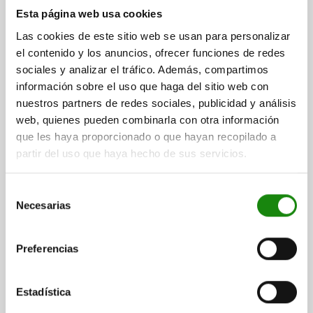
Esta página web usa cookies
LONGITUD TOTAL=100
B=32
C=19
D=28
E=60
F=10
G=13
ROSCA=M12
FUERZA DE SUJECIÓN N=10200-25600
Las cookies de este sitio web se usan para personalizar
PAR DE APRIETE MÁX. NM=80
el contenido y los anuncios, ofrecer funciones de redes
sociales y analizar el tráfico. Además, compartimos
Referencia:
04056-12100
información sobre el uso que haga del sitio web con
nuestros partners de redes sociales, publicidad y análisis
$1,258.78
DETALLES
más IVA.
web, quienes pueden combinarla con otra información
más gastos de envío
que les haya proporcionado o que hayan recopilado a
partir del uso que haya hecho de sus servicios.
04056
Selección
Necesarias
de
consentimiento
Preferencias
HIERRO DE SUJECIÓN DESPLAZABLE M12, A=125
Estadística
LONGITUD TOTAL=125
B=32
C=19
D=28
E=85
F=10
G=13