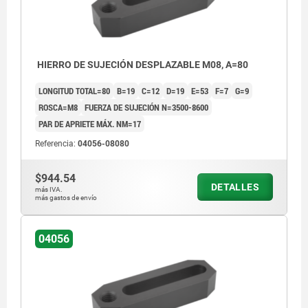
HIERRO DE SUJECIÓN DESPLAZABLE M08, A=80
LONGITUD TOTAL=80
B=19
C=12
D=19
E=53
F=7
G=9
ROSCA=M8
FUERZA DE SUJECIÓN N=3500-8600
PAR DE APRIETE MÁX. NM=17
Referencia:
04056-08080
$944.54
DETALLES
más IVA.
más gastos de envío
04056