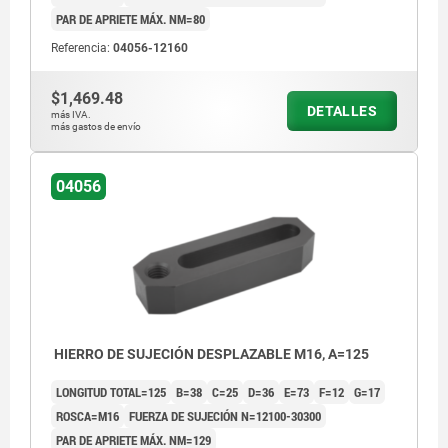
PAR DE APRIETE MÁX. NM=80
Referencia:
04056-12160
$1,469.48
DETALLES
más IVA.
más gastos de envío
04056
HIERRO DE SUJECIÓN DESPLAZABLE M16, A=125
LONGITUD TOTAL=125
B=38
C=25
D=36
E=73
F=12
G=17
ROSCA=M16
FUERZA DE SUJECIÓN N=12100-30300
PAR DE APRIETE MÁX. NM=129