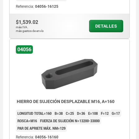
Referencia:
04056-16125
$1,539.02
DETALLES
más IVA.
más gastos de envío
04056
HIERRO DE SUJECIÓN DESPLAZABLE M16, A=160
LONGITUD TOTAL=160
B=38
C=25
D=36
E=108
F=12
G=17
ROSCA=M16
FUERZA DE SUJECIÓN N=13200-33000
PAR DE APRIETE MÁX. NM=129
Referencia:
04056-16160