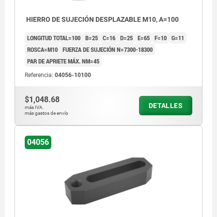
HIERRO DE SUJECIÓN DESPLAZABLE M10, A=100
LONGITUD TOTAL=100
B=25
C=16
D=25
E=65
F=10
G=11
ROSCA=M10
FUERZA DE SUJECIÓN N=7300-18300
PAR DE APRIETE MÁX. NM=45
Referencia:
04056-10100
$1,048.68
DETALLES
más IVA.
más gastos de envío
04056