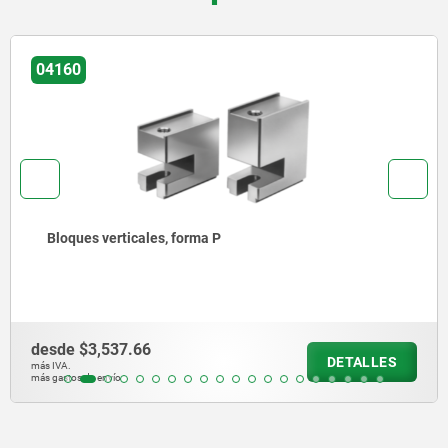
04088
Hierros de sujeción acodados de acero
desde
$355.18
DETALLES
más IVA.
más gastos de envío