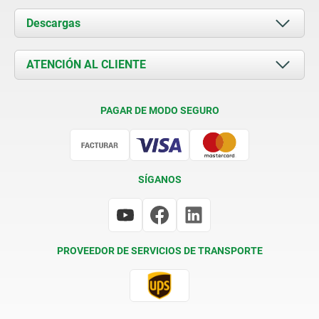
Acerca de nosotros
Descargas
Novedades
Documents
ATENCIÓN AL CLIENTE
Contacto
Condiciones de entrega
PAGAR DE MODO SEGURO
Certificación
SÍGANOS
PROVEEDOR DE SERVICIOS DE TRANSPORTE