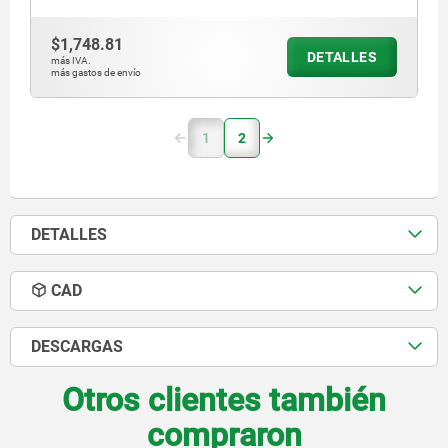
$1,748.81
DETALLES
más IVA.
más gastos de envío
1
2
DETALLES
CAD
DESCARGAS
Otros clientes también
compraron