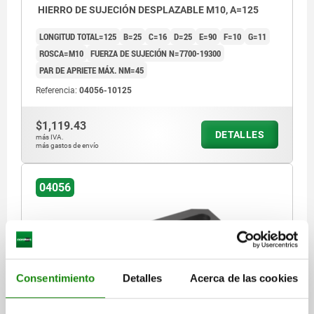
HIERRO DE SUJECIÓN DESPLAZABLE M10, A=125
LONGITUD TOTAL=125
B=25
C=16
D=25
E=90
F=10
G=11
ROSCA=M10
FUERZA DE SUJECIÓN N=7700-19300
PAR DE APRIETE MÁX. NM=45
Referencia:
04056-10125
$1,119.43
DETALLES
más IVA.
más gastos de envío
04056
Consentimiento
Detalles
Acerca de las cookies
HIERRO DE SUJECIÓN DESPLAZABLE M12, A=100