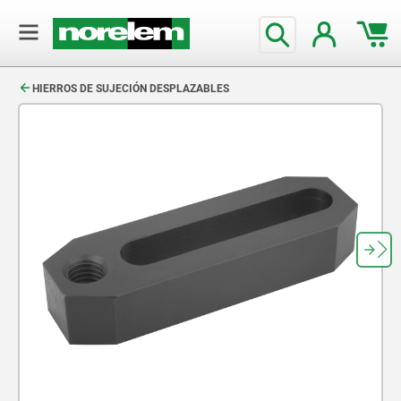
text.skipToContent
text.skipToNavigation
HIERROS DE SUJECIÓN DESPLAZABLES