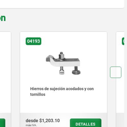
on
04010
os y con
Hierros de sujeción
desde
$289.27
ETALLES
DETALLES
más IVA.