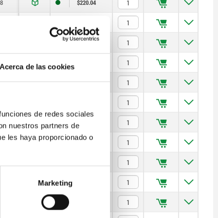
8
$220.04
10
$242.91
/M14
$297.70
/M14
$342.24
Acerca de las cookies
/M18
$415.98
/M18
$549.33
 funciones de redes sociales
/M22
$784.71
con nuestros partners de
ue les haya proporcionado o
/M22
$977.65
24
$1,128.15
24
$1,629.61
Marketing
/M32
$2,470.92