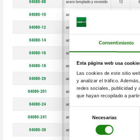
04080-08
acero templado y revenido
12
50
04080-10
acero templado y revenido
15
04080-12
acero templado y revenido
20
1
04080-14
acero templado y revenido
20
1
Consentimiento
04080-16
acero templado y revenido
25
1
Esta página web usa cookie
04080-18
acero templado y revenido
25
1
Las cookies de este sitio we
04080-20
acero templado y revenido
30
1
y analizar el tráfico. Ademá
redes sociales, publicidad y
04080-201
acero templado y revenido
30
2
que hayan recopilado a parti
04080-24
acero templado y revenido
30
2
Selección
04080-241
acero templado y revenido
35
2
Necesarias
de
consentimiento
04080-30
acero templado y revenido
40
2