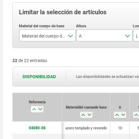
Limitar la selección de artículos
Material del cuerpo de base
A
L
acero templado y revenido
10
22
de 22 entradas
aluminio
12
15
DISPONIBILIDAD
Las disponibilidades se actualizan var
20
25
Referencia
Material del cuerpo de base
A
30
35
04080-06
acero templado y revenido
10
40