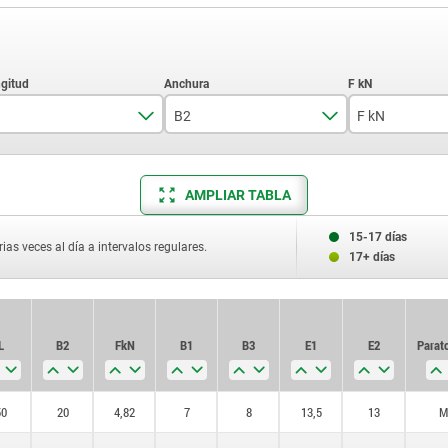
B2
F kN
50
20
4,82
AMPLIAR TABLA
60
25
8,77
80
30
13,9
15-17 días
ias veces al día a intervalos regulares.
17+ días
100
40
20,2
125
50
37,8
L
B2
F kN
B1
B3
E1
E2
Para t
160
60
58,8
200
70
84,7
50
20
4,82
7
8
13,5
13
M
250
80
135