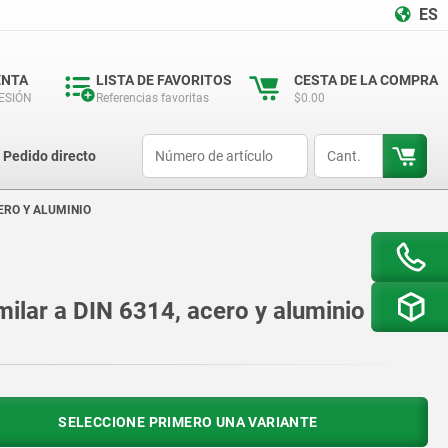
ES
ENTA
LISTA DE FAVORITOS
CESTA DE LA COMPRA
SESIÓN
Referencias favoritas
$0.00
productCode
qty
Pedido directo
CERO Y ALUMINIO
milar a DIN 6314, acero y aluminio
SELECCIONE PRIMERO UNA VARIANTE