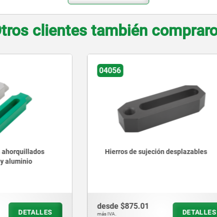
tros clientes también comprar
04193
e sujeción desplazables
Hierros de sujeción acodad
tornillos
5.01
desde
$1,203.10
DETALLES
D
más IVA.