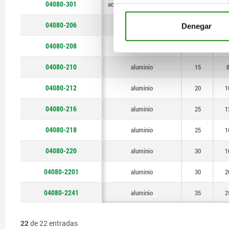
04080-301
acero templado y revenido
50
3
04080-206
aluminio
10
Denegar
04080-208
aluminio
12
04080-210
aluminio
15
04080-212
aluminio
20
1
04080-216
aluminio
25
1
04080-218
aluminio
25
1
04080-220
aluminio
30
1
04080-2201
aluminio
30
2
04080-2241
aluminio
35
2
22
de 22 entradas