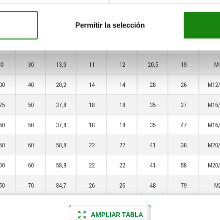
15
80
135
34
34
62
96
M30
50
20
4,82
7
8
13,5
13
M
Permitir la selección
60
25
8,77
9
10
14,5
13
M
80
30
13,9
11
12
20,5
19
M
00
40
20,2
14
14
28
26
M12
25
50
37,8
18
18
35
27
M16
60
50
37,8
18
18
35
47
M16
60
60
58,8
22
22
41
38
M20
00
60
58,8
22
22
41
58
M20
50
70
84,7
26
26
48
79
M
AMPLIAR TABLA