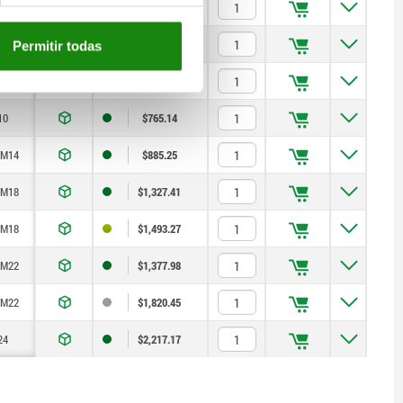
/M32
$3,148.17
6
$752.21
Permitir todas
8
$774.77
10
$765.14
/M14
$885.25
/M18
$1,327.41
/M18
$1,493.27
/M22
$1,377.98
/M22
$1,820.45
24
$2,217.17