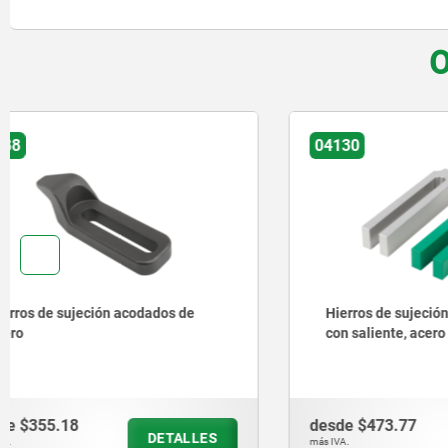
O
04130
04056
Hierros de sujeción ahorquillados
Hierros d
con saliente, acero y aluminio
desde
$473.77
desde
$87
DETALLES
más IVA.
más IVA.