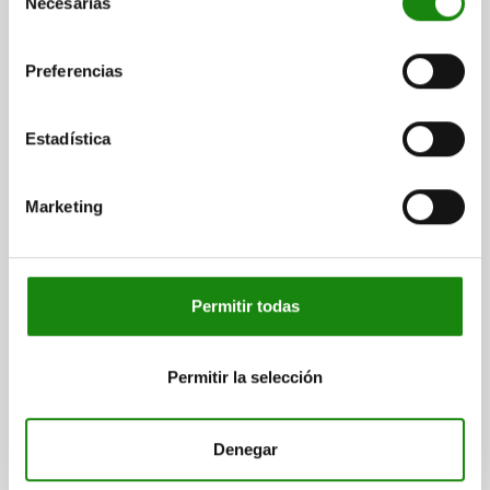
Necesarias
de
División
15,875 / 25,4
consentimiento
Preferencias
Altura
20 / 32,6
Estadística
Anchura
13 / 25
Marketing
Placa de retención
CARACTERÍSTICA
DIMENSIÓN [MM]
Permitir todas
Rosca
M12 / M16
Permitir la selección
Anchura
34 / 44
Denegar