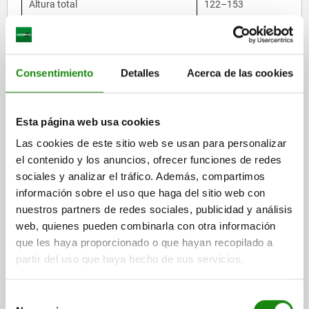
Altura total
122–153
Altura del gancho
18 / 31
Consentimiento
Detalles
Acerca de las cookies
Altura del cuerpo base
100–118
Esta página web usa cookies
Las cookies de este sitio web se usan para personalizar
Profundidad
46,5 / 61,5
el contenido y los anuncios, ofrecer funciones de redes
sociales y analizar el tráfico. Además, compartimos
información sobre el uso que haga del sitio web con
Cadena de rodillos
nuestros partners de redes sociales, publicidad y análisis
web, quienes pueden combinarla con otra información
CARACTERÍSTICA
DIMENSIÓN [MM]
que les haya proporcionado o que hayan recopilado a
partir del uso que haya hecho de sus servicios.
Longitud
125–1000
Selección