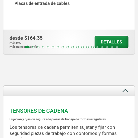
ada de cables
Casquillos g
desde
$138.7
DETALLES
más IVA.
más gastos de envío
TENSORES DE CADENA
Sujeción y fijación seguras de piezas de trabajo de formas irregulares
Los tensores de cadena permiten sujetar y fijar con
seguridad piezas de trabajo con contornos y formas