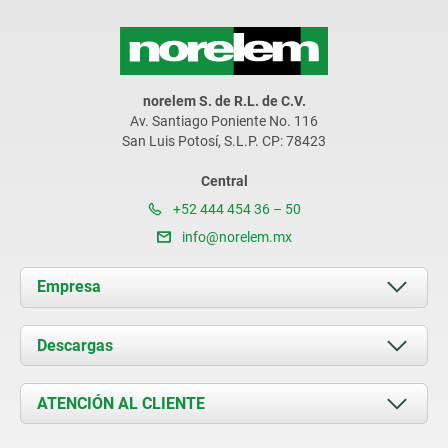
norelem S. de R.L. de C.V.
Av. Santiago Poniente No. 116
San Luis Potosí, S.L.P. CP: 78423
Central
+52 444 454 36 – 50
info@norelem.mx
Empresa
Acerca de nosotros
Descargas
Novedades
Documents
ATENCIÓN AL CLIENTE
Contacto