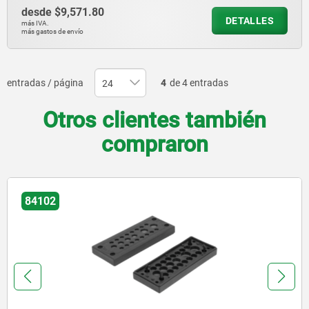
desde
$9,571.80
DETALLES
más IVA.
más gastos de envío
entradas / página
4
de 4 entradas
Otros clientes también
compraron
08930