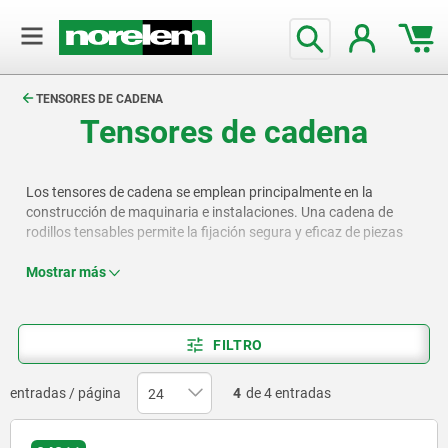
text.skipToContent
text.skipToNavigation
TENSORES DE CADENA
Tensores de cadena
Los tensores de cadena se emplean principalmente en la
construcción de maquinaria e instalaciones. Una cadena de
rodillos tensables permite la fijación segura y eficaz de piezas
redondas o de forma irregular, así como de piezas de trabajo
grandes y muy grandes, con una distribución uniforme de la
Mostrar más
fuerza de sujeción. La gama norelem ofrece juegos de tensores
de cadena y componentes adicionales para configurar
dispositivos tensores de cadena eficaces.
FILTRO
entradas / página
4
de 4 entradas