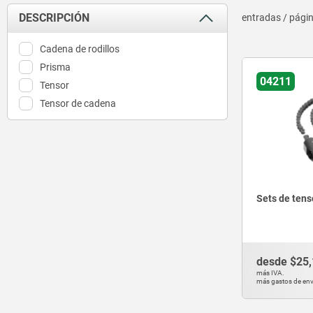
DESCRIPCIÓN
entradas / pági
Cadena de rodillos
Prisma
04211
Tensor
Tensor de cadena
Sets de tens
desde
$25,
más IVA.
más gastos de env