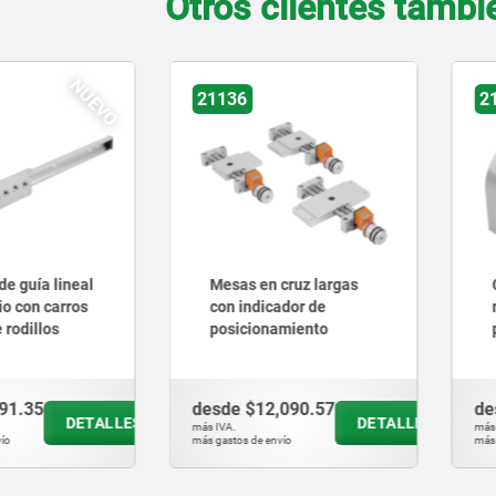
Otros clientes tamb
36
21161-20
as en cruz largas
Contracojinetes para
 indicador de
mesas de
icionamiento
posicionamiento
redondas
e
$12,090.57
desde
$7,015.11
DETALLES
DETALLES
más IVA.
os de envío
más gastos de envío