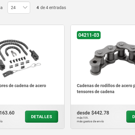
na
4
de 4 entradas
04211-03
ores de cadena de acero
Cadenas de rodillos de acero 
tensores de cadena
163.60
desde
$442.78
DETALLES
D
más IVA.
ío
más gastos de envío