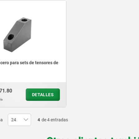
cero para sets de tensores de
71.80
DETALLES
ío
na
4
de 4 entradas