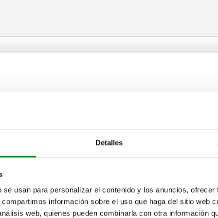
piezas de trabajo con contornos y formas irregulares.
talaciones. Gracias a su aplicación flexible, las
de sujeción especiales. Los tensores de cadena están especialmente
Detalles
s
b se usan para personalizar el contenido y los anuncios, ofrecer
que, juntos, ejercen una fuerza de sujeción uniforme sobre la piez
s, compartimos información sobre el uso que haga del sitio web 
 análisis web, quienes pueden combinarla con otra información q
te una tuerca tensora.