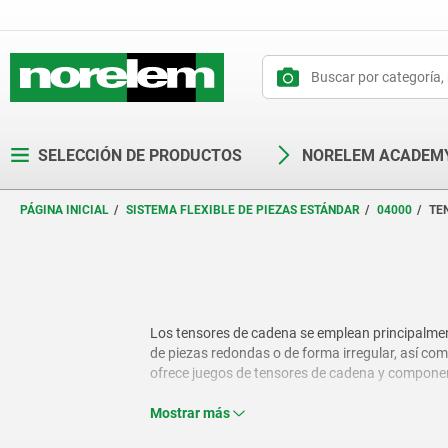
text.skipToContent
text.skipToNavigation
SELECCIÓN DE PRODUCTOS
NORELEM ACADEM
PÁGINA INICIAL
SISTEMA FLEXIBLE DE PIEZAS ESTÁNDAR
04000
TE
Los tensores de cadena se emplean principalment
de piezas redondas o de forma irregular, así co
ofrece juegos de tensores de cadena y componen
Mostrar más