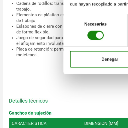
Cadena de rodillos: transmite la fuerza de sujeción a la pi
que hayan recopilado a parti
trabajo.
Elementos de plástico encajables: protegen la superficie d
Selección
de trabajo.
Necesarias
de
Eslabones de cierre con alburas: se utilizan para extender
consentimiento
de forma flexible.
Juego de seguridad para la cadena tensora: asegura la ca
el aflojamiento involuntario.
Placa de retención: permite ajustar la precarga mediante u
moleteada.
Denegar
Detalles técnicos
Ganchos de sujeción
CARACTERÍSTICA
DIMENSIÓN [MM]