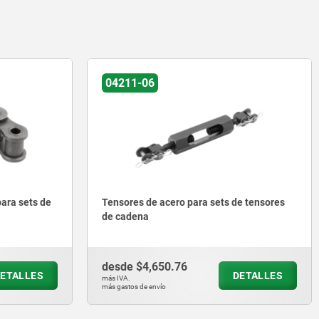
04211-06
para sets de
Tensores de acero para sets de tensores
de cadena
desde
$4,650.76
ETALLES
DETALLES
más IVA.
más gastos de envío