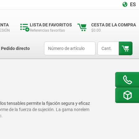
ES
ENTA
LISTA DE FAVORITOS
CESTA DE LA COMPRA
SESIÓN
Referencias favoritas
$0.00
productCode
qty
Pedido directo
s tensables permite la fijación segura y eficaz
forme de la fuerza de sujeción. La gama norelem
s.