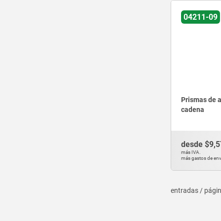
04211-09
Prismas de a
cadena
desde
$9,5
más IVA.
más gastos de env
entradas / pági