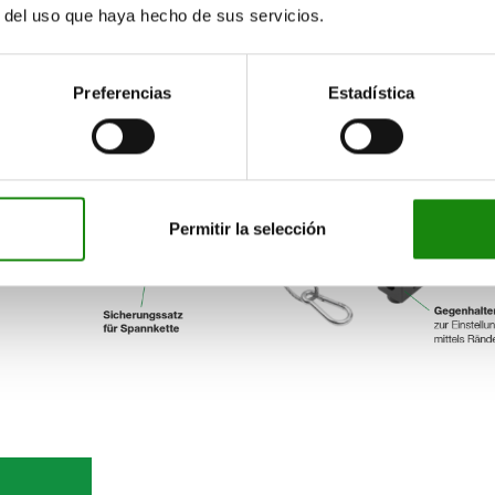
eza de
r del uso que haya hecho de sus servicios.
e la pieza
Preferencias
Estadística
 la cadena
dena contra
na tuerca
Permitir la selección