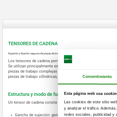
TENSORES DE CADENA
Sujeción y fijación seguras de piezas de trabajo de formas irregulares
Los tensores de cadena permiten sujetar y fijar con seguridad 
Se utilizan principalmente en la construcción de máquinas e ins
piezas de trabajo complejas pueden fijarse sin dispositivos 
piezas de trabajo cilíndricas, cuerpos de válvulas o émbolos.
Consentimiento
Esta página web usa cookie
Estructura y modo de funcionamiento
Las cookies de este sitio we
Un tensor de cadena consta de varios componentes principales 
y analizar el tráfico. Ademá
redes sociales, publicidad y
Gancho de sujeción: generan la fuerza de sujeción median