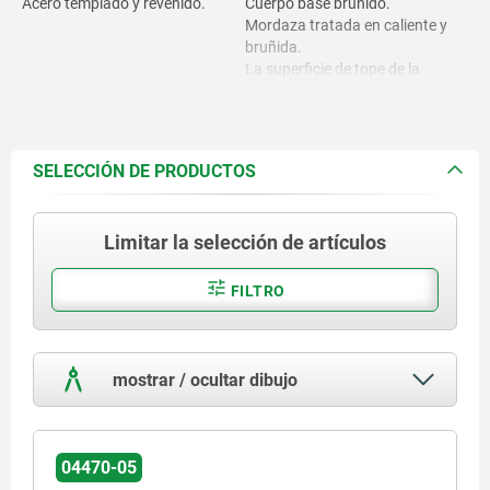
Acero templado y revenido.
Cuerpo base bruñido.
Mordaza tratada en caliente y
bruñida.
La superficie de tope de la
mordaza de sujeción está pulida.
SELECCIÓN DE PRODUCTOS
Limitar la selección de artículos
FILTRO
mostrar / ocultar dibujo
04470-05