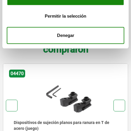
CAD
Permitir la selección
DESCARGAS
Denegar
Otros clientes también
compraron
04518
ara ranura en T de
Dispositivos de sujeción con lev
tensora y casquillo de centrado