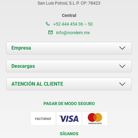
San Luis Potosí, S.L.P. CP: 78423
Central
+52 444 454 36 – 50
info@norelem.mx
Empresa
Acerca de nosotros
Descargas
Novedades
Documents
ATENCIÓN AL CLIENTE
Contacto
Condiciones de entrega
PAGAR DE MODO SEGURO
Certificación
SÍGANOS