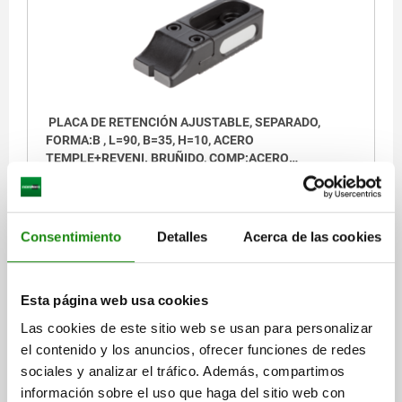
PLACA DE RETENCIÓN AJUSTABLE, SEPARADO,
FORMA:B , L=90, B=35, H=10, ACERO
TEMPLE+REVENI. BRUÑIDO, COMP:ACERO
TEMPLE+REVENI. TRATADO EN CALIENTE Y BRU
ANCHURA=35
B1=13
B2=20
ALTURA=10
H1=22
H2=10
LONGITUD=90
L1=26,5
L2=13,5
Consentimiento
Detalles
Acerca de las cookies
Referencia:
04470-05-96112022
$3,752.87
DETALLES
Esta página web usa cookies
más IVA.
más gastos de envío
Las cookies de este sitio web se usan para personalizar
el contenido y los anuncios, ofrecer funciones de redes
04470-05
sociales y analizar el tráfico. Además, compartimos
información sobre el uso que haga del sitio web con