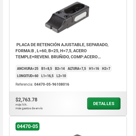
PLACA DE RETENCIÓN AJUSTABLE, SEPARADO,
FORMA:B , L=60, B=25, H=7,5, ACERO
TEMPLE+REVENI. BRUÑIDO, COMP:ACERO
TEMPLE+REVENI. TRATADO EN CALIENTE Y BRU
ANCHURA=25
B1=8,5
B2=14
ALTURA=7,5
H1=16
H2=7
LONGITUD=60
L1=16,5
L2=10
Referencia:
04470-05-96108016
$2,763.78
DETALLES
más IVA.
más gastos de envío
04470-05