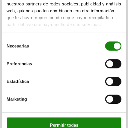
nuestros partners de redes sociales, publicidad y análisis
web, quienes pueden combinarla con otra información
que les haya proporcionado o que hayan recopilado a
partir del uso que haya hecho de sus servicios.
PLACA DE RETENCIÓN AJUSTABLE, SEPARADO,
Selección
FORMA:B , L=115, B=40, H=14, ACERO
Necesarias
de
TEMPLE+REVENI. BRUÑIDO, COMP:ACERO
TEMPLE+REVENI. TRATADO EN CALIENTE Y BRU
consentimiento
ANCHURA=40
B1=17
B2=26
ALTURA=14
H1=30
H2=13
Preferencias
LONGITUD=115
L1=30
L2=17,5
Referencia:
04470-05-96116030
Estadística
$5,553.45
DETALLES
más IVA.
más gastos de envío
Marketing
DETALLES
Permitir todas