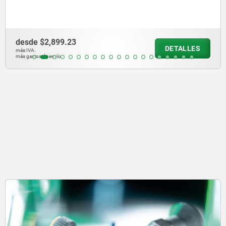
desde
$3,227.32
DETALLES
más IVA.
más gastos de envío